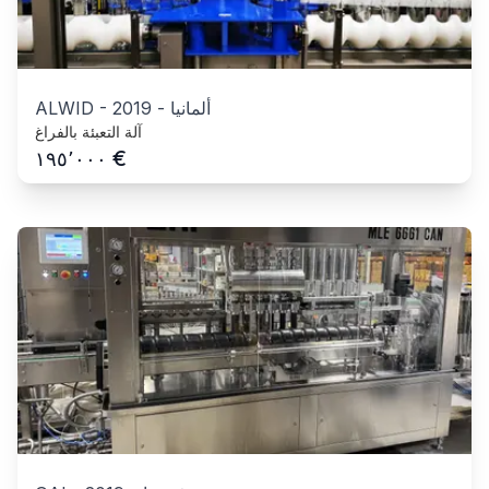
ألمانيا
-
2019
-
ALWID
آلة التعبئة بالفراغ
€
١٩٥٬٠٠٠