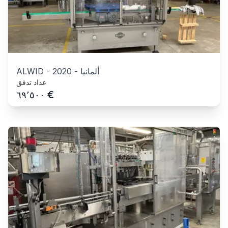
ألمانيا
-
2020
-
ALWID
عداد تدفق
€
٦٩٬٥٠٠