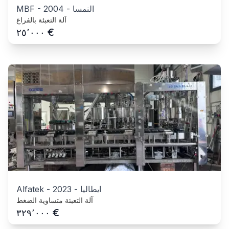
النمسا
-
2004
-
MBF
آلة التعبئة بالفراغ
€
٢٥٬٠٠٠
ايطاليا
-
2023
-
Alfatek
آلة التعبئة متساوية الضغط
€
٣٢٩٬٠٠٠