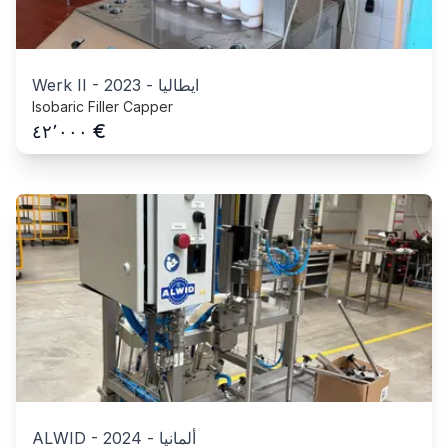
ايطاليا
-
2023
-
Werk II
Isobaric Filler Capper
€
٤٢٬٠٠٠
ألمانيا
-
2024
-
ALWID