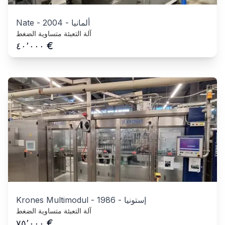
ألمانيا
-
2004
-
Nate
آلة التعبئة متساوية الضغط
€
٤٠٬٠٠٠
إستونيا
-
1986
-
Krones Multimodul
آلة التعبئة متساوية الضغط
€
٧٥٬٠٠٠