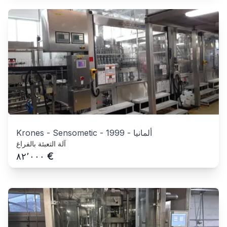
ألمانيا
-
1999
-
Krones - Sensometic
آلة التعبئة بالفراغ
€
٨٢٬٠٠٠