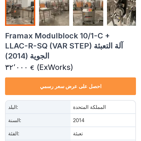
Framax Modulblock 10/1-C +
LLAC-R-SQ (VAR STEP) آلة التعبئة
الجوية (2014)
٣٢٬٠٠٠
(ExWorks)
€
احصل على عرض سعر رسمي
المملكة المتحدة
:
البلد
2014
:
السنة
تعبئة
:
الفئة