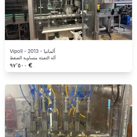
ألمانيا
-
2013
-
Vipoll
آلة التعبئة متساوية الضغط
€
٩٧٬٥٠٠