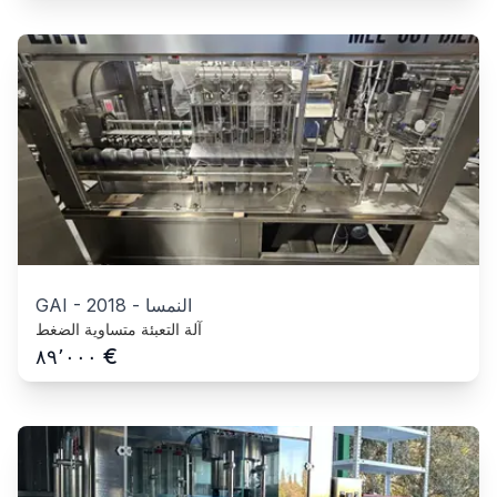
النمسا
-
2018
-
GAI
آلة التعبئة متساوية الضغط
€
٨٩٬٠٠٠