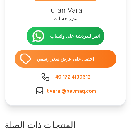
Turan Varal
مدير حسابك
انقر للدردشة على واتساب
احصل على عرض سعر رسمي
+49 172 4139612
t.varal@bevmaq.com
المنتجات ذات الصلة