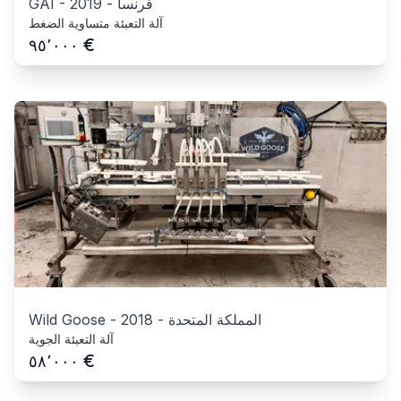
فرنسا
-
2019
-
GAI
آلة التعبئة متساوية الضغط
€
٩٥٬٠٠٠
المملكة المتحدة
-
2018
-
Wild Goose
آلة التعبئة الجوية
€
٥٨٬٠٠٠