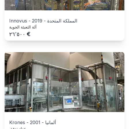
المملكة المتحدة
-
2019
-
Innovus
آلة التعبئة الجوية
€
٢٦٬٥٠٠
ألمانيا
-
2001
-
Krones
عداد تدفق