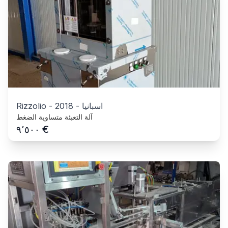
اسبانيا
-
2018
-
Rizzolio
آلة التعبئة متساوية الضغط
€
٩٬٥٠٠