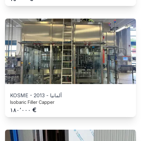
ألمانيا
-
2013
-
KOSME
Isobaric Filler Capper
€
١٨٠٬٠٠٠