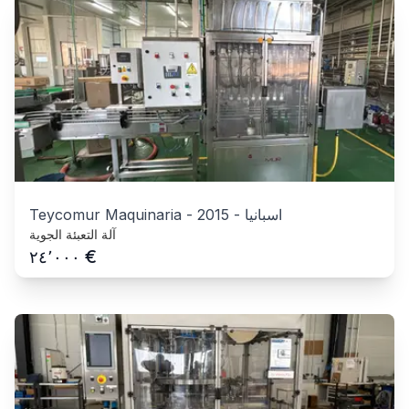
اسبانيا
-
2015
-
Teycomur Maquinaria
آلة التعبئة الجوية
€
٢٤٬٠٠٠