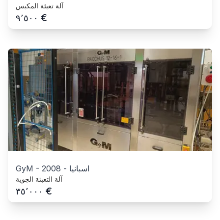
آلة تعبئة المكبس
€
٩٬٥٠٠
اسبانيا
-
2008
-
GyM
آلة التعبئة الجوية
€
٣٥٬٠٠٠