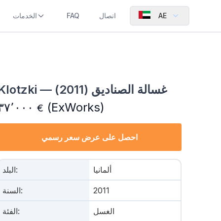
AE
اتصال
FAQ
الخدمات
Klotzki — غسالة الصناديق (2011)
٣٧٬٠٠٠
(ExWorks)
€
احصل على عرض سعر رسمي
ألمانيا
:
البلد
2011
:
السنة
الغسل
:
الفئة