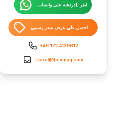
انقر للدردشة على واتساب
احصل على عرض سعر رسمي
+49 172 4139612
t.varal@bevmaq.com