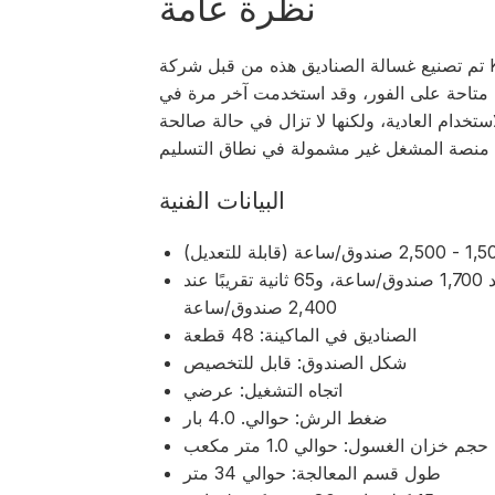
نظرة عامة
تم تصنيع غسالة الصناديق هذه من قبل شركة Klotzki الألمانية في عام 2011. وهي مصممة لتنظيف
نة متاحة على الفور، وقد استخدمت آخر مرة في
ستخدام العادية، ولكنها لا تزال في حالة صالحة
البيانات الفنية
وقت المعالجة لكل صندوق ~91 ثانية تقريبًا عند 1,700 صندوق/ساعة، و65 ثانية تقريبًا عند
2,400 صندوق/ساعة
الصناديق في الماكينة: 48 قطعة
شكل الصندوق: قابل للتخصيص
اتجاه التشغيل: عرضي
ضغط الرش: حوالي. 4.0 بار
حجم خزان الغسول: حوالي 1.0 متر مكعب
طول قسم المعالجة: حوالي 34 متر