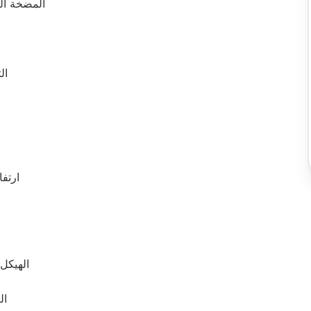
المضخة الرئيسية: 15 كيلو و
الت
ارتفاع
الهيكل:
ال