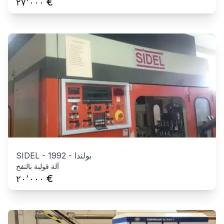
€
٢٧٬٠٠٠
بولندا
-
1992
-
SIDEL
آلة قولبة بالنفخ
€
٢٠٬٠٠٠