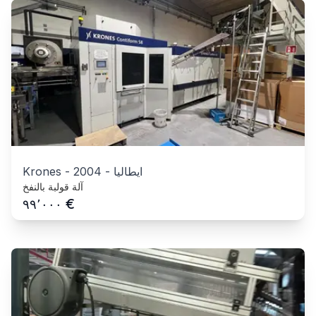
ايطاليا
-
2004
-
Krones
آلة قولبة بالنفخ
€
٩٩٬٠٠٠