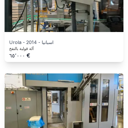
اسبانيا
-
2014
-
Urola
آلة قولبة بالنفخ
€
٦٥٬٠٠٠