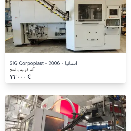
اسبانيا
-
2006
-
SIG Corpoplast
آلة قولبة بالنفخ
€
٩٦٬٠٠٠