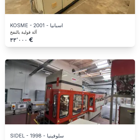
اسبانيا
-
2001
-
KOSME
آلة قولبة بالنفخ
€
٣٣٬٠٠٠
سلوفينيا
-
1998
-
SIDEL