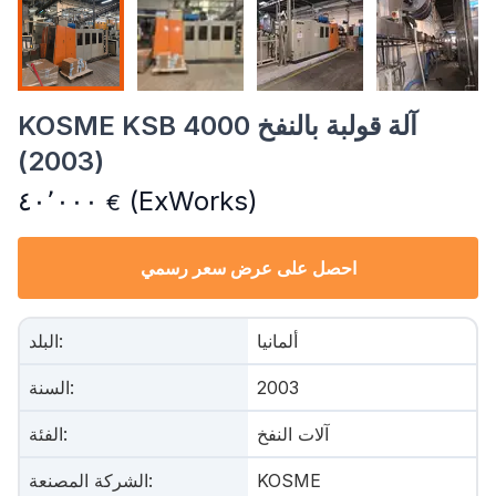
KOSME KSB 4000 آلة قولبة بالنفخ
(2003)
٤٠٬٠٠٠
(ExWorks)
€
احصل على عرض سعر رسمي
ألمانيا
:
البلد
2003
:
السنة
آلات النفخ
:
الفئة
KOSME
:
الشركة المصنعة