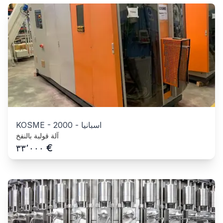
اسبانيا
-
2000
-
KOSME
آلة قولبة بالنفخ
€
٣٣٬٠٠٠