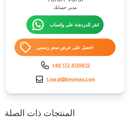
مدير حسابك
انقر للدردشة على واتساب
احصل على عرض سعر رسمي
+49 172 4139612
t.varal@bevmaq.com
المنتجات ذات الصلة