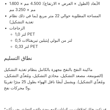
الأبعاد (الطول × العرض × الارتفاع): 4.500 مم × 1.600
مم × 3.250 مم
المساحة المطلوبة حوالي 22 متر مربع (بما في ذلك نظام
تغذية التشكيل)
الزجاجات
1,0 لتر PET
0,5 لتر من البولي إيثيلين تيريفثالات
0,33 لتر PET
نطاق التسليم
ماكينة النفخ بالنفخ مجهزة بالكامل بنظام تغذية التشكيل
(الصومعة، مصعد التشكيل، محاذي التشكيل، ومُغذِّي التشكيل،
ومُغذِّي التشكيل). ويشمل أيضًا ناقل الهواء بطول 25 مترًا تقريبًا
و5 محركات نفخ.
قد تكون هناك اختلافات بين البيانات المعروضة والقيم الفعلية، يجب تأكيد
*