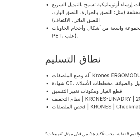
 إرساء أوتوماتيكية تسمح بالتبديل السريع
لفة (مثل: اللصق بالحرارة، اللصق البارد،
اللصق الذاتي، الالتفاف)
وعة واسعة من أشكال وأحجام الحاويات (زجاج،
PET، علب).
نطاق التسليم
صقات Krones ERGOMODUL (2018)
ت التشغيل والصيانة، مخططات الأسلاك
قطع الغيار ومكونات تغيير التنسيق
التجفيف | KRONES-LINADRY | 2003
حص الملصقات | KRONES | Checkmat
*