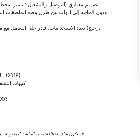
تصميم معياري (التوصيل والتشغيل): يتميز بمحطات
ودون الحاجة إلى أدوات بين طرق وضع الملصقات المخت
تعدد الاستخدامات: قادر على التعامل مع مجم
آلة وضع المل
شهادة CE، كتيبا
نظام 
ف
قد تكون هناك اختلافات بين البيانات المعروضة والقيم الفعلية، يجب تأكيد هذا من قبل ممثل المبيعات.