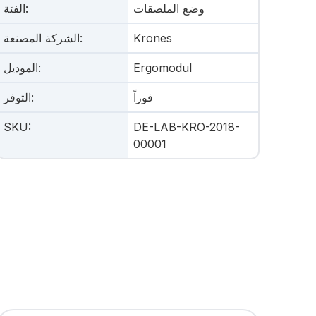
وضع الملصقات
:
الفئة
Krones
:
الشركة المصنعة
Ergomodul
:
الموديل
فوراً
:
التوفر
SKU
:
DE-LAB-KRO-2018-
00001