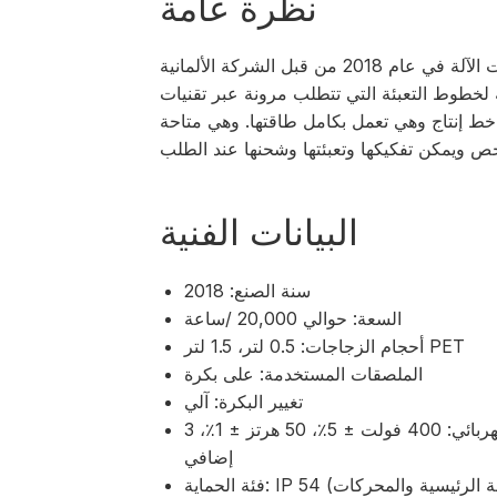
نظرة عامة
صُنعت الآلة في عام 2018 من قبل الشركة الألمانية KRONES، وهي مصممة لوضع الملصقات
ة لخطوط التعبئة التي تتطلب مرونة عبر تقنيات
خط إنتاج وهي تعمل بكامل طاقتها. وهي متاحة
البيانات الفنية
سنة الصنع: 2018
السعة: حوالي 20,000 /ساعة
أحجام الزجاجات: 0.5 لتر، 1.5 لتر PET
الملصقات المستخدمة: على بكرة
تغيير البكرة: آلي
الإمداد الكهربائي: 400 فولت ± 5٪، 50 هرتز ± 1٪، 3P + N + PE، 24 فولت تيار مستمر
إضافي