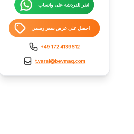
انقر للدردشة على واتساب
احصل على عرض سعر رسمي
+49 172 4139612
t.varal@bevmaq.com