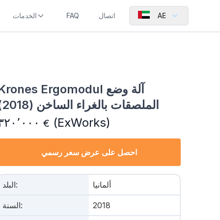
AE
اتصال
FAQ
الخدمات
Krones Ergomodul آلة وضع
الملصقات بالغراء الساخن (2018)
٣٢٠٬٠٠٠
(ExWorks)
€
احصل على عرض سعر رسمي
ألمانيا
:
البلد
2018
:
السنة