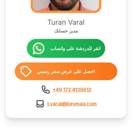
Turan Varal
مدير حسابك
انقر للدردشة على واتساب
احصل على عرض سعر رسمي
+49 172 4139612
t.varal@bevmaq.com