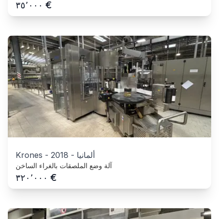
€
٣٥٬٠٠٠
ألمانيا
-
2018
-
Krones
آلة وضع الملصقات بالغراء الساخن
€
٣٢٠٬٠٠٠