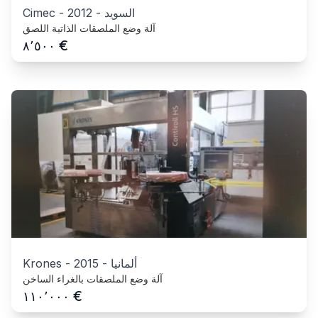
السويد
-
2012
-
Cimec
آلة وضع الملصقات الذاتية اللصق
€
٨٬٥٠٠
ألمانيا
-
2015
-
Krones
آلة وضع الملصقات بالغراء الساخن
€
١١٠٬٠٠٠