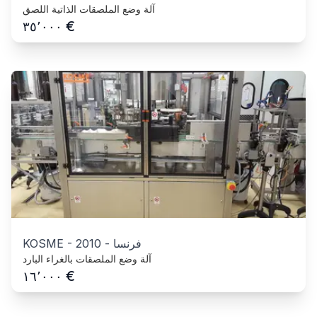
آلة وضع الملصقات الذاتية اللصق
€
٣٥٬٠٠٠
فرنسا
-
2010
-
KOSME
آلة وضع الملصقات بالغراء البارد
€
١٦٬٠٠٠