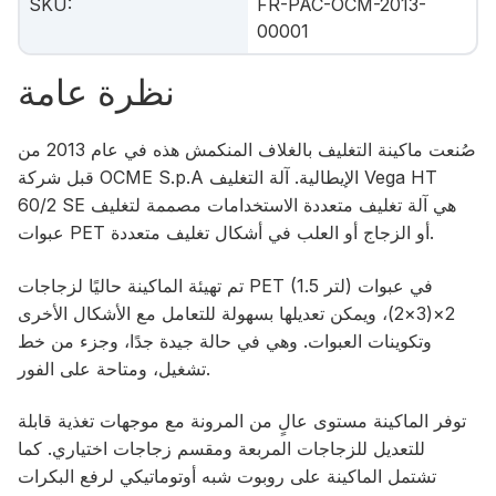
SKU
:
FR-PAC-OCM-2013-
00001
نظرة عامة
صُنعت ماكينة التغليف بالغلاف المنكمش هذه في عام 2013 من
قبل شركة OCME S.p.A الإيطالية. آلة التغليف Vega HT
60/2 SE هي آلة تغليف متعددة الاستخدامات مصممة لتغليف
عبوات PET أو الزجاج أو العلب في أشكال تغليف متعددة.
تم تهيئة الماكينة حاليًا لزجاجات PET (1.5 لتر) في عبوات
2×(3×2)، ويمكن تعديلها بسهولة للتعامل مع الأشكال الأخرى
وتكوينات العبوات. وهي في حالة جيدة جدًا، وجزء من خط
تشغيل، ومتاحة على الفور.
توفر الماكينة مستوى عالٍ من المرونة مع موجهات تغذية قابلة
للتعديل للزجاجات المربعة ومقسم زجاجات اختياري. كما
تشتمل الماكينة على روبوت شبه أوتوماتيكي لرفع البكرات