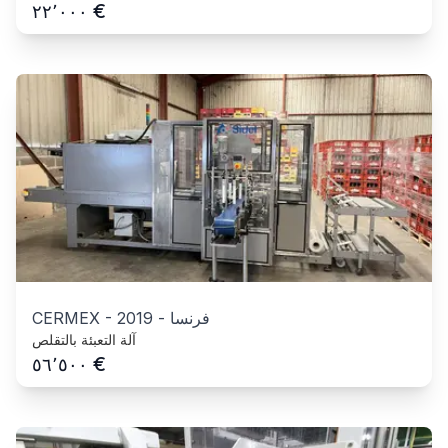
€
٢٢٬٠٠٠
فرنسا
-
2019
-
CERMEX
آلة التعبئة بالتقلص
€
٥٦٬٥٠٠