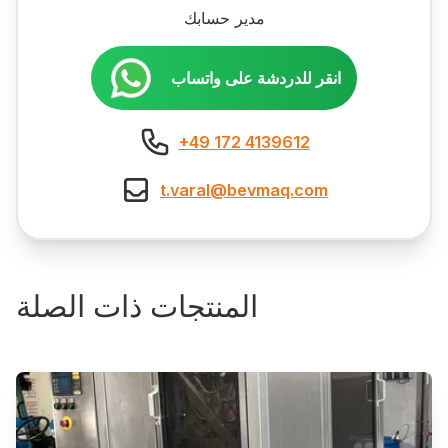
مدير حسابك
انقر للدردشة على واتساب
+49 172 4139612
t.varal@bevmaq.com
المنتجات ذات الصلة