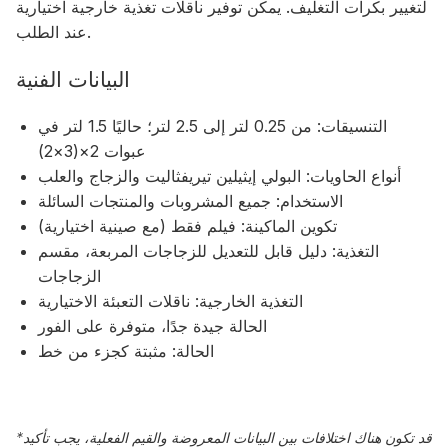
لتغيير بكرات التغليف. يمكن توفير ناقلات تغذية خارجية اختيارية
عند الطلب.
البيانات الفنية
التنسيقات: من 0.25 لتر إلى 2.5 لتر؛ حاليًا 1.5 لتر في
عبوات 2×(3×2)
أنواع الحاويات: البولي إيثيلين تيريفثاليت والزجاج والعلب
الاستخدام: جميع المشروبات والمنتجات السائلة
تكوين الماكينة: فيلم فقط (مع صينية اختيارية)
التغذية: دليل قابل للتعديل للزجاجات المربعة، مقسم
الزجاجات
التغذية الخارجية: ناقلات التعبئة الاختيارية
الحالة جيدة جدًا، متوفرة على الفور
الحالة: مثبتة كجزء من خط
قد تكون هناك اختلافات بين البيانات المعروضة والقيم الفعلية، يجب تأكيد
*