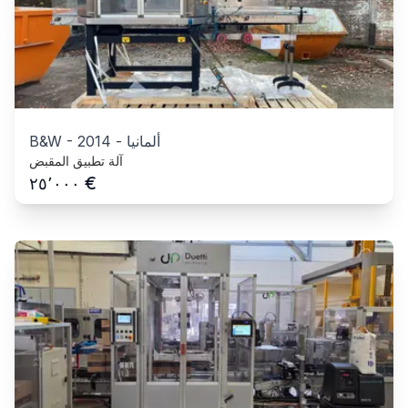
ألمانيا
-
2014
-
B&W
آلة تطبيق المقبض
€
٢٥٬٠٠٠