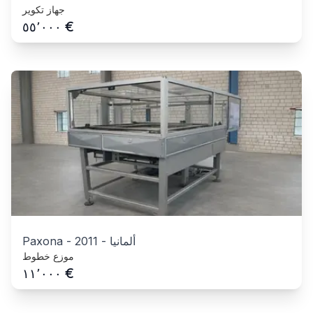
جهاز تكوير
€
٥٥٬٠٠٠
ألمانيا
-
2011
-
Paxona
موزع خطوط
€
١١٬٠٠٠