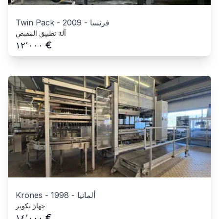
فرنسا
-
2009
-
Twin Pack
آلة تطبيق المقبض
€
١٢٬٠٠٠
ألمانيا
-
1998
-
Krones
جهاز تكوير
€
١٤٬٠٠٠