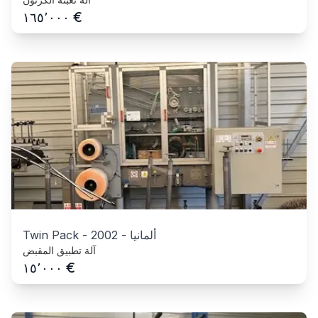
€
١٦٥٬٠٠٠
ألمانيا
-
2002
-
Twin Pack
آلة تطبيق المقبض
€
١٥٬٠٠٠