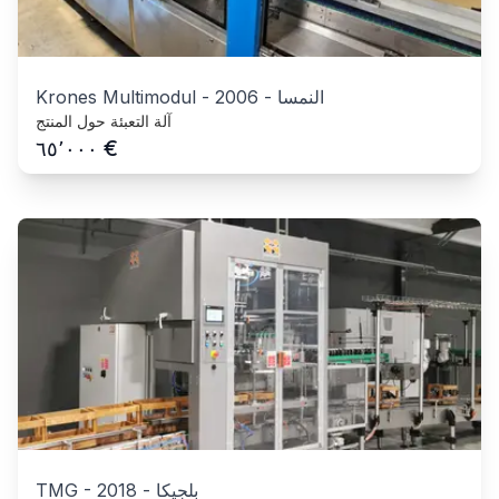
النمسا
-
2006
-
Krones Multimodul
آلة التعبئة حول المنتج
€
٦٥٬٠٠٠
بلجيكا
-
2018
-
TMG