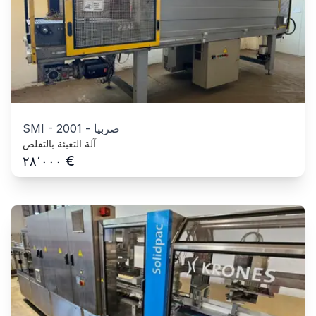
صربيا
-
2001
-
SMI
آلة التعبئة بالتقلص
€
٢٨٬٠٠٠