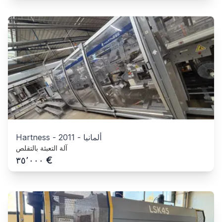
ألمانيا
-
2011
-
Hartness
آلة التعبئة بالتقلص
€
٣٥٬٠٠٠