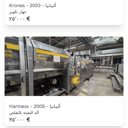
ألمانيا
-
2003
-
Krones
جهاز تكوير
€
٢٥٬٠٠٠
ألمانيا
-
2009
-
Hartness
آلة التعبئة بالتقلص
€
٣٥٬٠٠٠