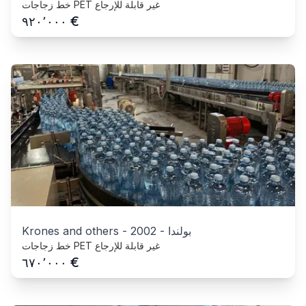
خط زجاجات PET غير قابلة للإرجاع
€
٩٢٠٬٠٠٠
بولندا
-
2002
-
Krones and others
خط زجاجات PET غير قابلة للإرجاع
€
٦٧٠٬٠٠٠