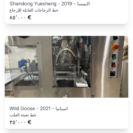
النمسا
-
2019
-
Shandong Yuesheng
خط الزجاجات القابلة للإرجاع
€
٨٥٬٠٠٠
اسبانيا
-
2021
-
Wild Goose
خط تعبئة العلب
€
٣٥٬٠٠٠