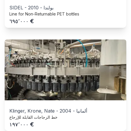
بولندا
-
2010
-
SIDEL
Line for Non-Returnable PET bottles
€
٦٩٥٬٠٠٠
ألمانيا
-
2004
-
Klinger, Krone, Nate
خط الزجاجات القابلة للإرجاع
€
١٩٧٬٠٠٠