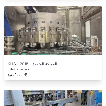
المملكة المتحدة
-
2018
-
KHS
خط تعبئة العلب
€
٨٨٠٬٠٠٠