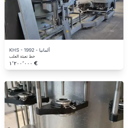
ألمانيا
-
1992
-
KHS
خط تعبئة العلب
€
١٬٢٠٠٬٠٠٠