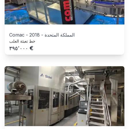
المملكة المتحدة
-
2018
-
Comac
خط تعبئة العلب
€
٣٩٥٬٠٠٠