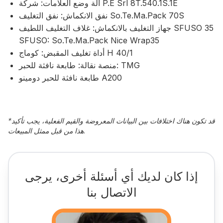
آلة وضع العلامات: شركة P.E Srl 8T.540.1S.1E
نفق الانكماش: نفق التغليف So.Te.Ma.Pack 70S
جهاز التغليف بالانكماش: غلاف التغليف اللطيف SFUSO 35
SFUSO: So.Te.Ma.Pack Nice Wrap35
أداة تغليف المقبض: كوماج H 40/1
منصة نقالة: طابعة نافثة للحبر: TMG
طابعة نافثة للحبر دومينو A200
قد تكون هناك اختلافات بين البيانات المعروضة والقيم الفعلية، يجب تأكيد
*
هذا من قبل ممثل المبيعات.
إذا كان لديك أي أسئلة أخرى، يرجى
الاتصال بنا