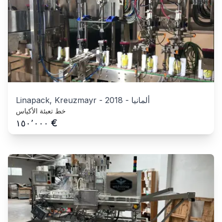
ألمانيا
-
2018
-
Linapack, Kreuzmayr
خط تعبئة الأكياس
€
١٥٠٬٠٠٠