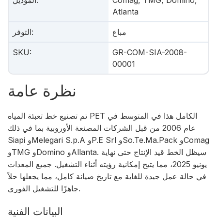
Comag, TMG, Domino,
:
الموديل
Atlanta
مباع
:
التوفر
SKU
:
GR-COM-SIA-2008-
00001
نظرة عامة
تم تصنيع خط تعبئة المياه PET الكامل هذا في المتوسط في
عام 2006 من قبل الشركات المصنعة الأوروبية بما في ذلك
Siapi وMelegari S.p.A وP.E Srl وSo.Te.Ma.Pack وComag
وTMG وDomino وAllanta. سيظل الخط قيد الإنتاج حتى نهاية
يونيو 2025، مما يتيح إمكانية رؤيته أثناء التشغيل. جميع المعدات
في حالة عمل جيدة للغاية مع تاريخ صيانة كامل، مما يجعلها حلاً
جاهزًا للتشغيل الفوري.
البيانات الفنية