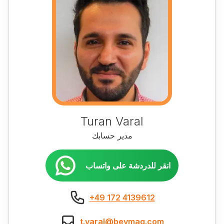
Turan Varal
مدير حسابك
انقر للدردشة على واتساب
+49 172 4139612
t.varal@bevmaq.com