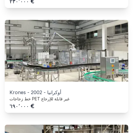
€
٢٣٠٬٠٠٠
أوكرانيا
-
2002
-
Krones
خط زجاجات PET غير قابلة للإرجاع
€
٦٩٠٬٠٠٠