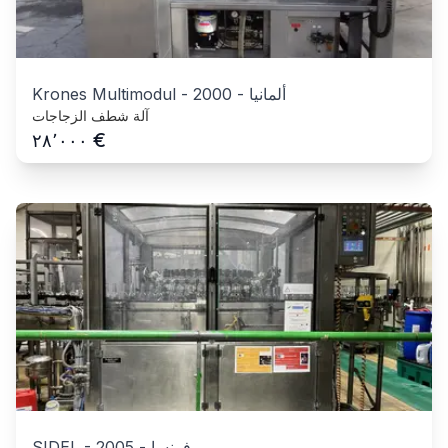
ألمانيا
-
2000
-
Krones Multimodul
آلة شطف الزجاجات
€
٢٨٬٠٠٠
فرنسا
-
2005
-
SIDEL