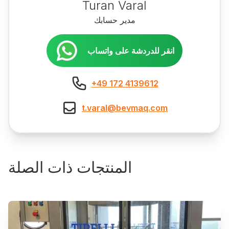
Turan Varal
مدير حسابك
انقر للدردشة على واتساب
+49 172 4139612
t.varal@bevmaq.com
المنتجات ذات الصلة