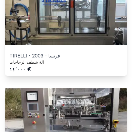
فرنسا
-
2003
-
TIRELLI
آلة شطف الزجاجات
€
١٤٬٠٠٠