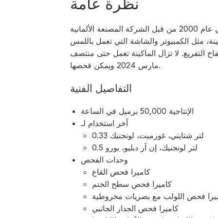
نظرة عامة
تم تصنيع جهاز فحص الزجاجات الفارغة في عام 2000 من قبل الشركة المصنعة الألمانية Krones.
ت الماكينة، مثل الكمبيوتر والشاشة التي تعمل باللمس
اخ التفريغ. لا تزال الماكينة تعمل حتى منتصف
مارس 2024 ويمكن فحصها.
التفاصيل الفنية
الإنتاجية 50,000 برميل في الساعة
آخر استخدام لـ
0.33 لتر شتايني، غورميت، لونجنيك
0.5 لتر لونجنيك، إن آر دبليو، يورو
وحدات الفحص
كاميرا فحص القاع
كاميرا فحص سطح الختم
يرا فحص اللولب مع بصريات مخروطية
كاميرا فحص الجدار الجانبي