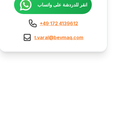
انقر للدردشة على واتساب
+49 172 4139612
t.varal@bevmaq.com