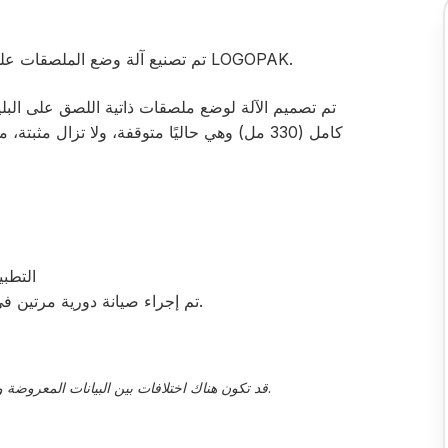
تم تصنيع آلة وضع الملصقات على المنصات النقالة هذه في عام 2014 بواسطة LOGOPAK.
التطبي
تم إجراء صيانة دورية مرتين في السنة؛ وأجريت آخر صيانة في يناير 2025.
قد تكون هناك اختلافات بين البيانات المعروضة والقيم الفعلية، يجب تأكيد هذا من قبل ممثل المبيعات.