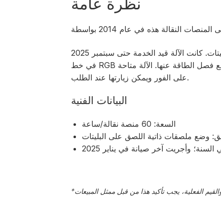
نظرة عامة
تم تصميم الآلة لوضع ملصقات ذاتية اللصق على البليتات. كانت الآلة قيد الخدمة حتى سبتمبر 2025
في خط RGB كامل (330 مل) وهي حاليًا متوقفة، ولا تزال مثبتة، مع فصل الطاقة عنها. الآلة متاحة
على الفور ويمكن زيارتها عند الطلب.
البيانات الفنية
السعة: 60 منصة نقالة/ساعة
ق: وضع ملصقات ذاتية اللصق على البليتات
*