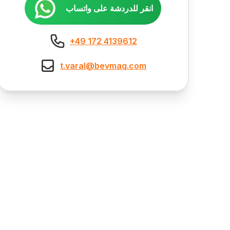
انقر للدردشة على واتساب
+49 172 4139612
t.varal@bevmaq.com