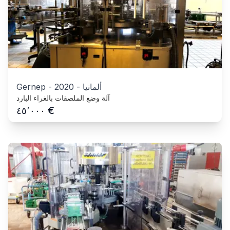
ألمانيا
-
2020
-
Gernep
آلة وضع الملصقات بالغراء البارد
€
٤٥٬٠٠٠