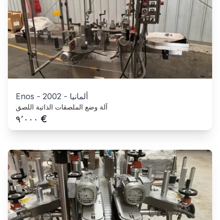
ألمانيا
-
2002
-
Enos
آلة وضع الملصقات الذاتية اللصق
€
٩٬٠٠٠