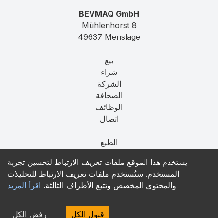
BEVMAQ GmbH
Mühlenhorst 8
49637 Menslage
بيع
شراء
الشركة
الصحافة
الوظائف
اتصال
الطبع
الخصوصية
يستخدم هذا الموقع ملفات تعريف الارتباط لتحسين تجربة
T&C
المستخدم. ستُستخدم ملفات تعريف الارتباط للتحليلات
والمحتوى المخصص وتتبع الأطراف الثالثة.
اقرأ المزيد
contact@bevmaq.com
+49 173 90 80 414
قبول الكل
رفض الكل