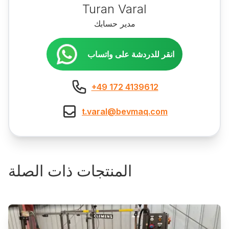
Turan Varal
مدير حسابك
انقر للدردشة على واتساب
+49 172 4139612
t.varal@bevmaq.com
المنتجات ذات الصلة