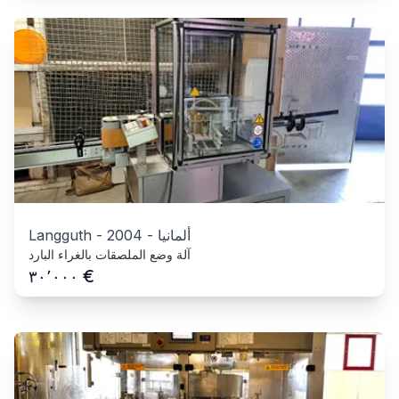
ألمانيا
-
2004
-
Langguth
آلة وضع الملصقات بالغراء البارد
€
٣٠٬٠٠٠