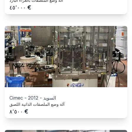
آلة وضع الملصقات بالغراء البارد
€
٤٥٬٠٠٠
السويد
-
2012
-
Cimec
آلة وضع الملصقات الذاتية اللصق
€
٨٬٥٠٠