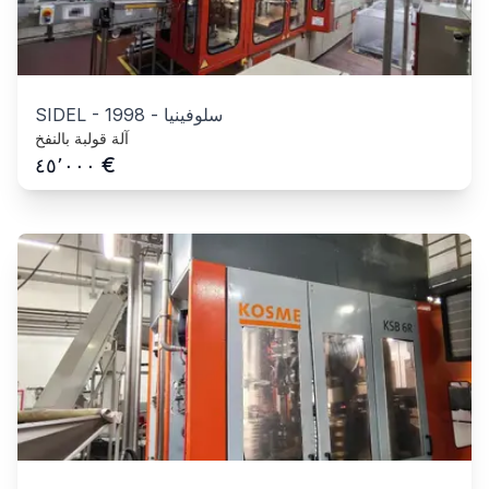
سلوفينيا
-
1998
-
SIDEL
آلة قولبة بالنفخ
€
٤٥٬٠٠٠