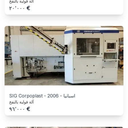
آلة قولبة بالنفخ
€
٢٠٬٠٠٠
اسبانيا
-
2006
-
SIG Corpoplast
آلة قولبة بالنفخ
€
٩٦٬٠٠٠