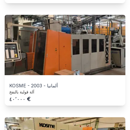
ألمانيا
-
2003
-
KOSME
آلة قولبة بالنفخ
€
٤٠٬٠٠٠