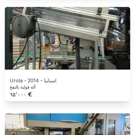
اسبانيا
-
2014
-
Urola
آلة قولبة بالنفخ
€
٦٥٬٠٠٠