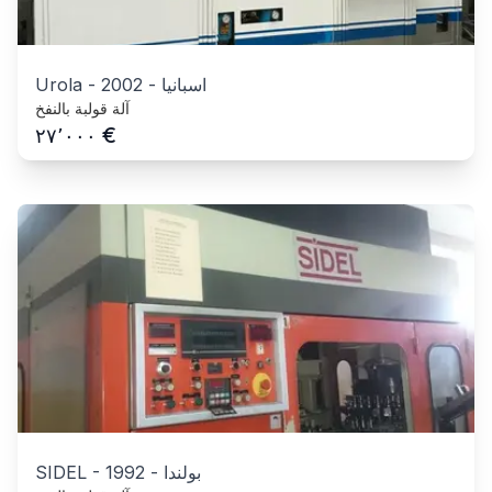
اسبانيا
-
2002
-
Urola
آلة قولبة بالنفخ
€
٢٧٬٠٠٠
بولندا
-
1992
-
SIDEL