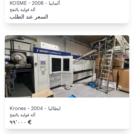
ألمانيا
-
2008
-
KOSME
آلة قولبة بالنفخ
السعر عند الطلب
ايطاليا
-
2004
-
Krones
آلة قولبة بالنفخ
€
٩٩٬٠٠٠