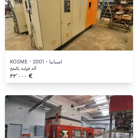
اسبانيا
-
2001
-
KOSME
آلة قولبة بالنفخ
€
٣٣٬٠٠٠