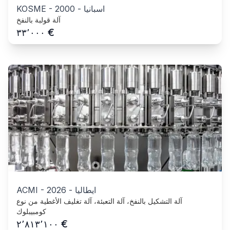
اسبانيا
-
2000
-
KOSME
آلة قولبة بالنفخ
€
٣٣٬٠٠٠
ايطاليا
-
2026
-
ACMI
آلة التشكيل بالنفخ، آلة التعبئة، آلة تغليف الأغطية من نوع
كومبيبلوك
€
٢٬٨١٣٬١٠٠