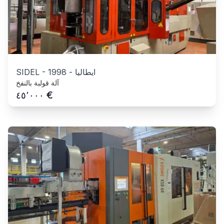
ايطاليا
-
1998
-
SIDEL
آلة قولبة بالنفخ
€
٤٥٬٠٠٠