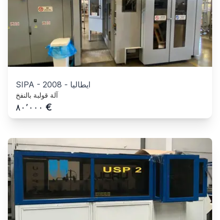
ايطاليا
-
2008
-
SIPA
آلة قولبة بالنفخ
€
٨٠٬٠٠٠