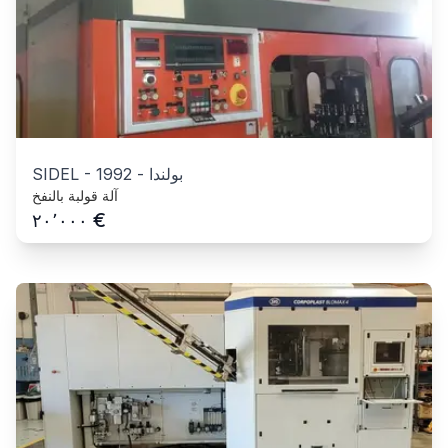
بولندا
-
1992
-
SIDEL
آلة قولبة بالنفخ
€
٢٠٬٠٠٠