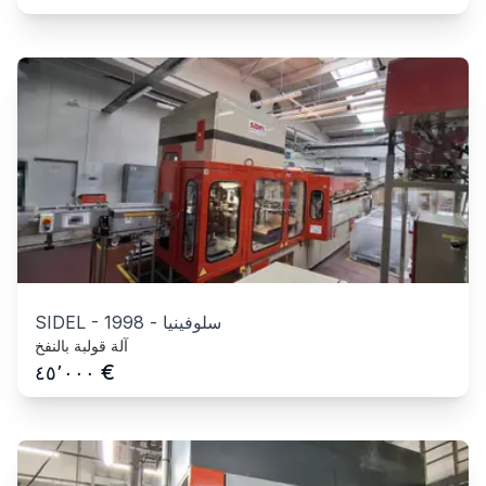
سلوفينيا
-
1998
-
SIDEL
آلة قولبة بالنفخ
€
٤٥٬٠٠٠