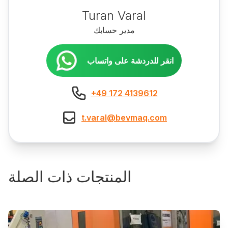
Turan Varal
مدير حسابك
انقر للدردشة على واتساب
+49 172 4139612
t.varal@bevmaq.com
المنتجات ذات الصلة