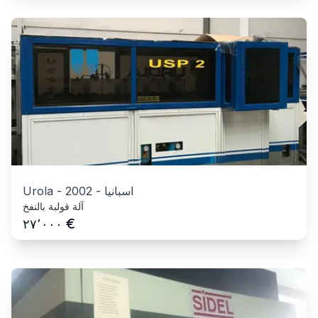
اسبانيا
-
2002
-
Urola
آلة قولبة بالنفخ
€
٢٧٬٠٠٠