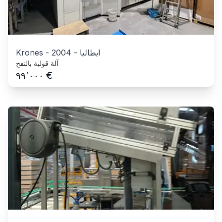
ايطاليا
-
2004
-
Krones
آلة قولبة بالنفخ
€
٩٩٬٠٠٠