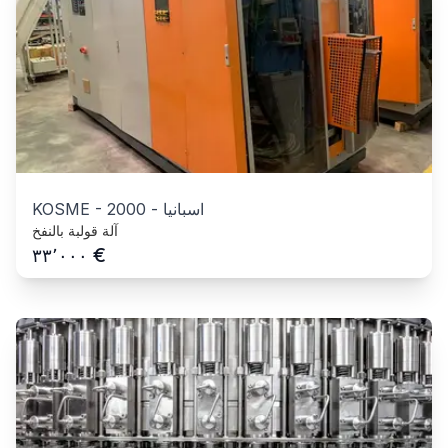
اسبانيا
-
2000
-
KOSME
آلة قولبة بالنفخ
€
٣٣٬٠٠٠