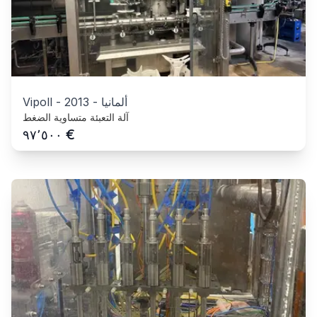
ألمانيا
-
2013
-
Vipoll
آلة التعبئة متساوية الضغط
€
٩٧٬٥٠٠