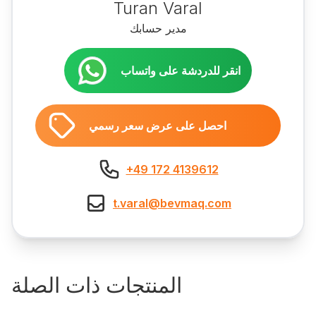
Turan Varal
مدير حسابك
انقر للدردشة على واتساب
احصل على عرض سعر رسمي
+49 172 4139612
t.varal@bevmaq.com
المنتجات ذات الصلة