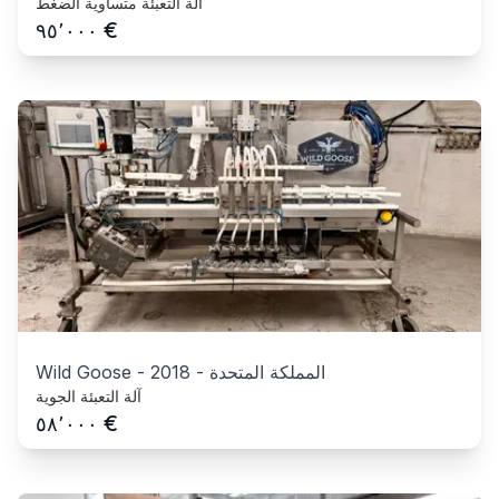
آلة التعبئة متساوية الضغط
€
٩٥٬٠٠٠
المملكة المتحدة
-
2018
-
Wild Goose
آلة التعبئة الجوية
€
٥٨٬٠٠٠