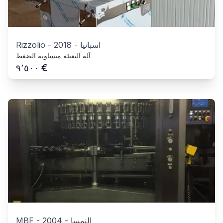
اسبانيا
-
2018
-
Rizzolio
آلة التعبئة متساوية الضغط
€
٩٬٥٠٠
النمسا
-
2004
-
MBF