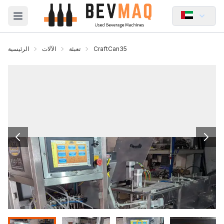
Open main menu
CraftCan35
تعبئة
الآلات
الرئيسية