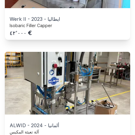
ايطاليا
-
2023
-
Werk II
Isobaric Filler Capper
€
٤٢٬٠٠٠
ألمانيا
-
2024
-
ALWID
آلة تعبئة المكبس