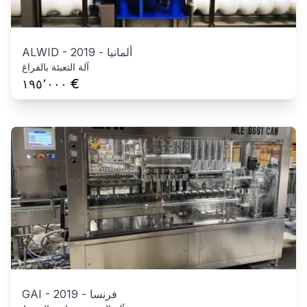
ألمانيا
-
2019
-
ALWID
آلة التعبئة بالفراغ
€
١٩٥٬٠٠٠
فرنسا
-
2019
-
GAI