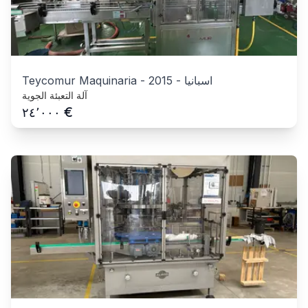
اسبانيا
-
2015
-
Teycomur Maquinaria
آلة التعبئة الجوية
€
٢٤٬٠٠٠