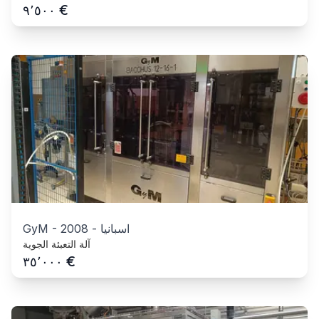
€
٩٬٥٠٠
اسبانيا
-
2008
-
GyM
آلة التعبئة الجوية
€
٣٥٬٠٠٠