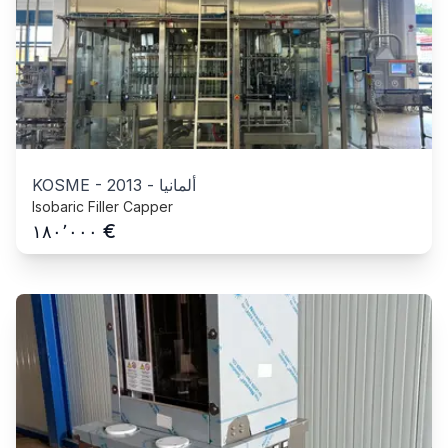
ألمانيا
-
2013
-
KOSME
Isobaric Filler Capper
€
١٨٠٬٠٠٠