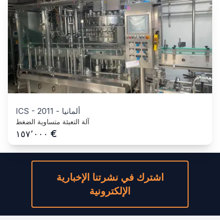
ألمانيا
-
2011
-
ICS
آلة التعبئة متساوية الضغط
€
١٥٧٬٠٠٠
اشترك في نشرتنا الإخبارية
الإلكترونية