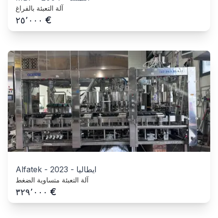
آلة التعبئة بالفراغ
€
٢٥٬٠٠٠
ايطاليا
-
2023
-
Alfatek
آلة التعبئة متساوية الضغط
€
٣٢٩٬٠٠٠