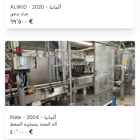
ألمانيا
-
2020
-
ALWID
عداد تدفق
€
٦٩٬٥٠٠
ألمانيا
-
2004
-
Nate
آلة التعبئة متساوية الضغط
€
٤٠٬٠٠٠