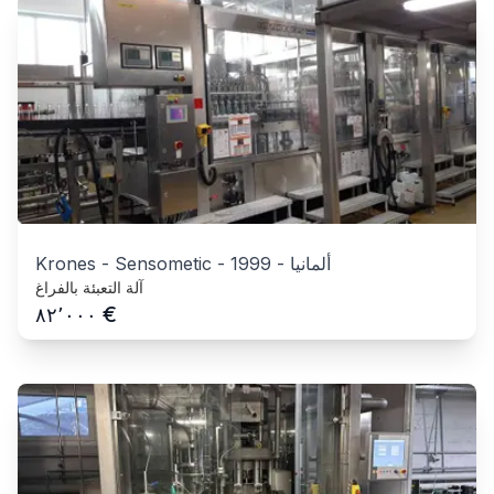
ألمانيا
-
1999
-
Krones - Sensometic
آلة التعبئة بالفراغ
€
٨٢٬٠٠٠