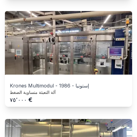
إستونيا
-
1986
-
Krones Multimodul
آلة التعبئة متساوية الضغط
€
٧٥٬٠٠٠