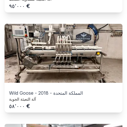
€
٩٥٬٠٠٠
المملكة المتحدة
-
2018
-
Wild Goose
آلة التعبئة الجوية
€
٥٨٬٠٠٠