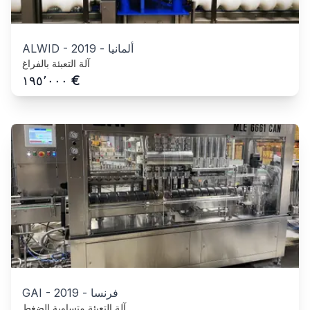
ألمانيا
-
2019
-
ALWID
آلة التعبئة بالفراغ
€
١٩٥٬٠٠٠
فرنسا
-
2019
-
GAI
آلة التعبئة متساوية الضغط