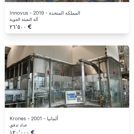
المملكة المتحدة
-
2019
-
Innovus
آلة التعبئة الجوية
€
٢٦٬٥٠٠
ألمانيا
-
2001
-
Krones
عداد تدفق
€
١٢٠٬٠٠٠