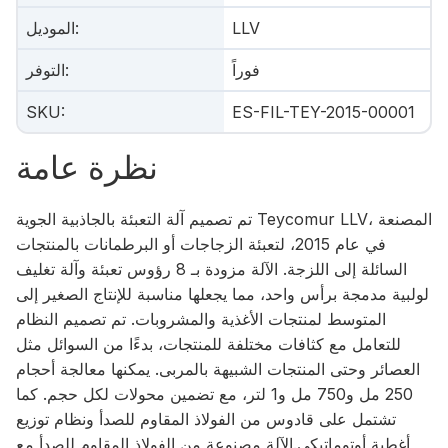
LLV
:
الموديل
فوراً
:
التوفر
SKU
:
ES-FIL-TEY-2015-00001
نظرة عامة
تم تصميم آلة التعبئة بالجاذبية الجوية Teycomur LLV، المصنعة
في عام 2015، لتعبئة الزجاجات أو البرطمانات بالمنتجات
السائلة إلى اللزجة. الآلة مزودة بـ 8 رؤوس تعبئة وآلة تغليف
لولبية مدمجة برأس واحد، مما يجعلها مناسبة للإنتاج الصغير إلى
المتوسط لمنتجات الأغذية والمشروبات. تم تصميم النظام
للتعامل مع كثافات مختلفة للمنتجات، بدءًا من السوائل مثل
العصائر وحتى المنتجات الشبيهة بالمربى. يمكنها معالجة أحجام
250 مل و750 مل و1 لتر، مع تضمين محولات لكل حجم. كما
تشتمل على قادوس من الفولاذ المقاوم للصدأ ونظام توزيع
أغطية أوتوماتيكي.الآلة مصنوعة من الفولاذ المقاوم للصدأ مع