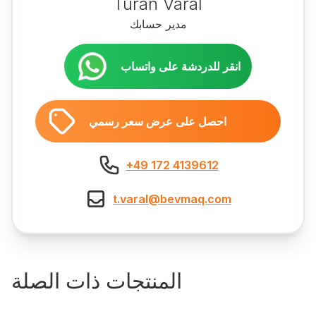
Turan Varal
مدير حسابك
انقر للدردشة على واتساب
احصل على عرض سعر رسمي
+49 172 4139612
t.varal@bevmaq.com
المنتجات ذات الصلة