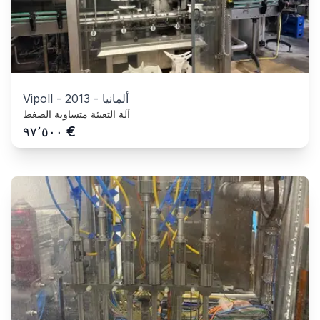
ألمانيا
-
2013
-
Vipoll
آلة التعبئة متساوية الضغط
€
٩٧٬٥٠٠