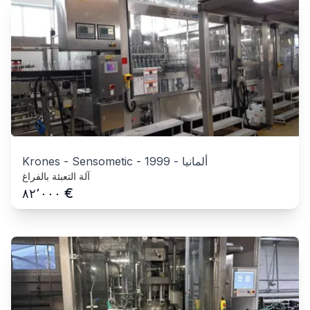
ألمانيا
-
1999
-
Krones - Sensometic
آلة التعبئة بالفراغ
€
٨٢٬٠٠٠