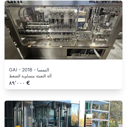
النمسا
-
2018
-
GAI
آلة التعبئة متساوية الضغط
€
٨٩٬٠٠٠