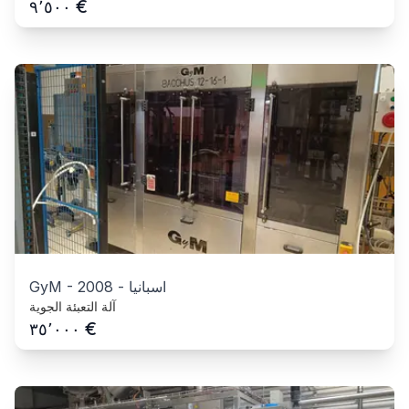
€
٩٬٥٠٠
اسبانيا
-
2008
-
GyM
آلة التعبئة الجوية
€
٣٥٬٠٠٠