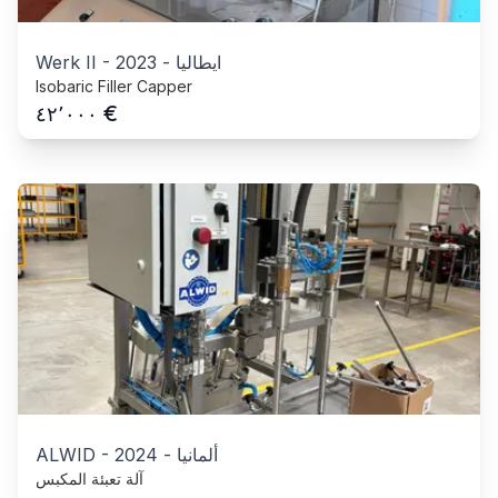
ايطاليا
-
2023
-
Werk II
Isobaric Filler Capper
€
٤٢٬٠٠٠
ألمانيا
-
2024
-
ALWID
آلة تعبئة المكبس