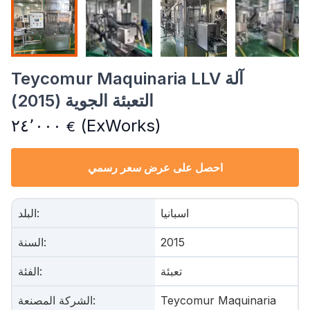
Teycomur Maquinaria LLV آلة
التعبئة الجوية (2015)
٢٤٬٠٠٠
(ExWorks)
€
احصل على عرض سعر رسمي
اسبانيا
:
البلد
2015
:
السنة
تعبئة
:
الفئة
Teycomur Maquinaria
:
الشركة المصنعة