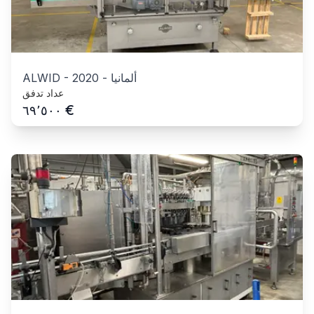
ألمانيا
-
2020
-
ALWID
عداد تدفق
€
٦٩٬٥٠٠