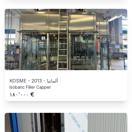
ألمانيا
-
2013
-
KOSME
Isobaric Filler Capper
€
١٨٠٬٠٠٠