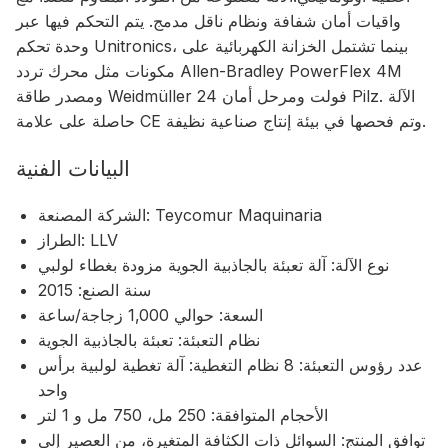
واقيات أمان شفافة ونظام ناقل مدمج. يتم التحكم فيها عبر
وحدة تحكم Unitronics، بينما تشتمل الخزانة الكهربائية على
مكونات مثل محرك تردد Allen-Bradley PowerFlex 4M
ومصدر طاقة Weidmüller 24 فولت ومرحل أمان Pilz. الآلة
حاصلة على علامة CE وتم فحصها في بيئة إنتاج صناعية نظيفة.
البيانات الفنية
الشركة المصنعة: Teycomur Maquinaria
الطراز: LLV
نوع الآلة: آلة تعبئة بالجاذبية الجوية مزودة بغطاء لولبي
سنة الصنع: 2015
السعة: حوالي 1,000 زجاجة/ساعة
نظام التعبئة: تعبئة بالجاذبية الجوية
عدد رؤوس التعبئة: 8 نظام التغطية: آلة تغطية لولبية برأس
واحد
الأحجام المتوافقة: 250 مل، 750 مل و 1 لتر
توافق المنتج: السوائل ذات الكثافة المتغيرة، من العصير إلى