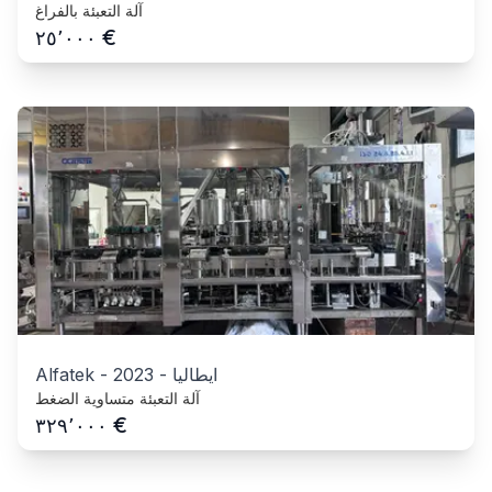
آلة التعبئة بالفراغ
€
٢٥٬٠٠٠
ايطاليا
-
2023
-
Alfatek
آلة التعبئة متساوية الضغط
€
٣٢٩٬٠٠٠