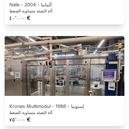
ألمانيا
-
2004
-
Nate
آلة التعبئة متساوية الضغط
€
٤٠٬٠٠٠
إستونيا
-
1986
-
Krones Multimodul
آلة التعبئة متساوية الضغط
€
٧٥٬٠٠٠