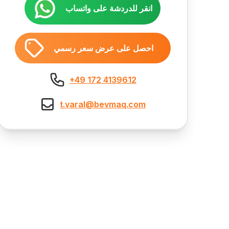
انقر للدردشة على واتساب
احصل على عرض سعر رسمي
+49 172 4139612
t.varal@bevmaq.com