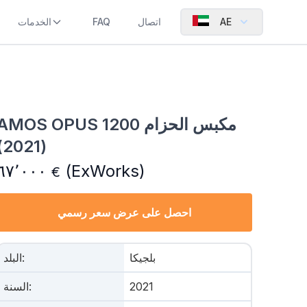
AE
اتصال
FAQ
الخدمات
AMOS OPUS 1200 مكبس الحزام
(2021)
٦٧٬٠٠٠
(ExWorks)
€
احصل على عرض سعر رسمي
بلجيكا
:
البلد
2021
:
السنة