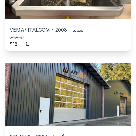
اسبانيا
-
2008
-
VEMA/ ITALCOM
ديستيمر
€
٩٬٥٠٠