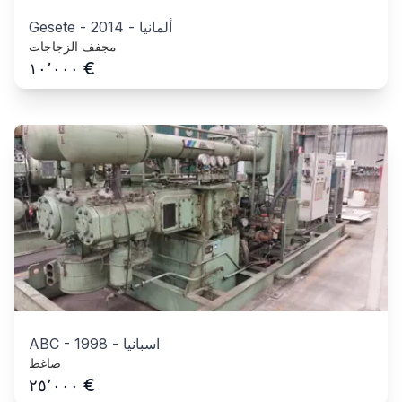
ألمانيا
-
2014
-
Gesete
مجفف الزجاجات
€
١٠٬٠٠٠
اسبانيا
-
1998
-
ABC
ضاغط
€
٢٥٬٠٠٠