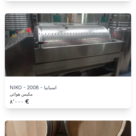
اسبانيا
-
2008
-
NIKO
مكبس هوائي
€
٨٬٠٠٠