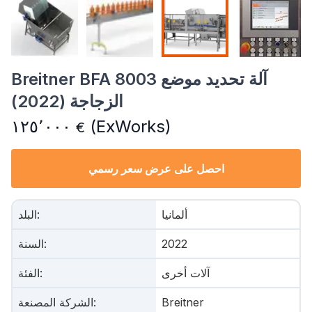
Breitner BFA 8003 آلة تحديد موضع
الزجاجة (2022)
١٢٥٬٠٠٠
(ExWorks)
€
احصل على عرض سعر رسمي
ألمانيا
:
البلد
2022
:
السنة
آلات أخرى
:
الفئة
Breitner
:
الشركة المصنعة