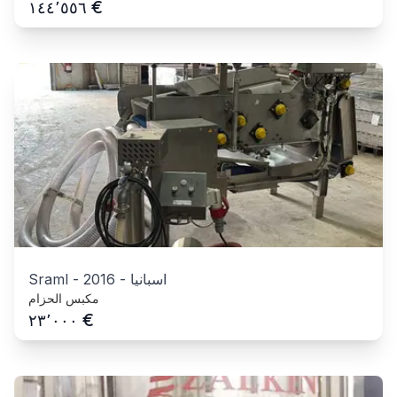
€
١٤٤٬٥٥٦
اسبانيا
-
2016
-
Sraml
مكبس الحزام
€
٢٣٬٠٠٠