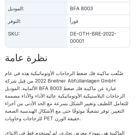
BFA 8003
:
الموديل
فوراً
:
التوفر
SKU
:
DE-OTH-BRE-2022-
00001
نظرة عامة
صُنِّعت ماكينة فك ضغط الزجاجات الأوتوماتيكية هذه في عام
2022 من قِبل شركة Breitner Abfüllanlagen GmbH
الألمانية. الموديل BFA 8003 عبارة عن ماكينة فك ضغط
الزجاجات البلاستيكية الأوتوماتيكية عالية الأداء والأداء مصممة
للتعامل اللطيف وتغيير الشكل بسرعة مع الحد الأدنى من أجزاء
التغيير. توفر تشغيلًا موثوقًا حتى مع الأشكال الهندسية الصعبة
للزجاجات وحاويات PET خفيفة الوزن.
الماكينة هي نموذج معرض تجاري، لم تُستخدم قط في الإنتاج،