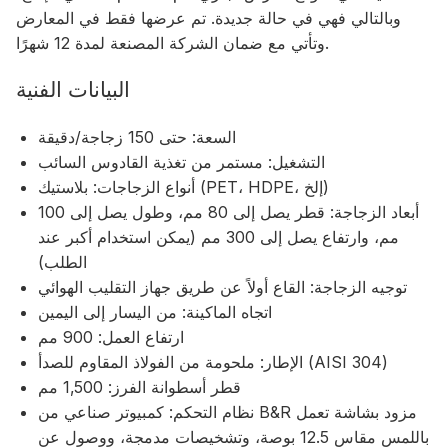
وبالتالي فهي في حالة جديدة. تم عرضها فقط في المعارض
وتأتي مع ضمان الشركة المصنعة لمدة 12 شهرًا.
البيانات الفنية
السعة: حتى 150 زجاجة/دقيقة
التشغيل: مستمر من تغذية القادوس السائب
أنواع الزجاجات: بلاستيك (PET، HDPE، إلخ)
أبعاد الزجاجة: قطر يصل إلى 80 مم، وطول يصل إلى 100
مم، وارتفاع يصل إلى 300 مم (يمكن استخدام أكبر عند
الطلب)
توجيه الزجاجة: القاع أولاً عن طريق جهاز التقليب الهوائي
اتجاه الماكينة: من اليسار إلى اليمين
ارتفاع العمل: 900 مم
الإطار: ملحومة من الفولاذ المقاوم للصدأ (AISI 304)
قطر أسطوانة الفرز: 1,500 مم
نظام التحكم: كمبيوتر صناعي من B&R مزود بشاشة تعمل
باللمس مقاس 12.5 بوصة، وتشخيصات مدمجة، ووصول عن