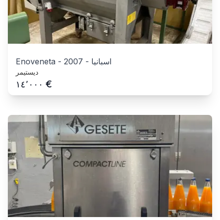
اسبانيا
-
2007
-
Enoveneta
ديستيمر
€
١٤٬٠٠٠