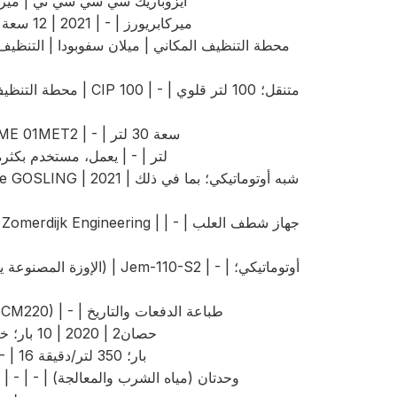
أيزوباريك سي سي سي تي | ميركابريورز | - | 2021 | 
Isobaric CCT | ميركابريورز | - | 2021 | 12 سعة حرارية عالية، 3 بار (3/3)
محطة التنظيف المكاني |
هوب كانون + مرشح كيس | 3M | سلسلة ME 01MET2 | - | سعة 30 لتر
مبرد جلايكول | كوانتور | Chilly MAX 50 لتر | - | يعمل، مستخدم بكثر
طابعة حرارية نافثة للحبر | Rynan | R20 (CM220) | - | طباعة الدفعات والتاريخ
ضاغط هواء | ABAC | 50 حصان2 | 2020 | 10 بار؛ خزان سعة 50 لتر
مزيل الرطوبة | ABAC | COOL21 (CO) | - | 16 بار؛ 350 لتر/دقيقة
نظام التناضح العكسي | AquaControlada | - | - | وحدتان (مياه الشرب والمعالجة)