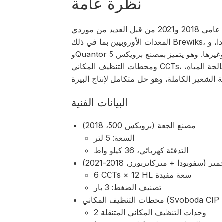
نظرة عامة
تم تصنيع هذا النظام الكامل لمصنع الجعة والقبو بين عامي 2018 و2021 من قبل العديد من موردي
المعدات الأوروبيين بما في ذلك Brewiks، وميلان سفوبودا، وMercabrewers، وWild Goose،
وQuantor وغيرها. وهو يتميز بمصنع برويكس 5 HL Brewiks، وقبو تخمير 12 HL (6 CCTs)،
ومحطات التنظيف المكاني CCTs، وخط تعليب، ووحدات وضع العلامات والترميز، ومعالجة المياه،
البيانات الفنية
مصنع الجعة (برويكس 500، 2018)
السعة: 5 لتر
التدفئة كهربائي، 36 كيلو واط
ير (سفوبودا + ميركابريورز، 2018-2021)
6 CCTs × 12 HL سعة مفيدة
تصنيف الضغط: 3 بار
نظيف المكاني (Svoboda CIP 100)
2 وحدات التنظيف المكاني المتنقلة