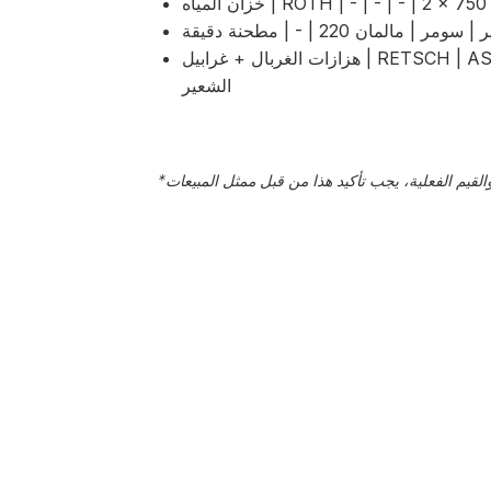
 مالمان 220 | - | مطحنة دقيقة
هزازات الغربال + غرابيل | RETSCH | AS200 Basic | - | مجموعة غربال كاملة لتحليل
الشعير
*