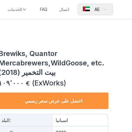
AE
اتصال
FAQ
الخدمات
Brewiks, Quantor
Mercabrewers,WildGoose, etc.
بيت التخمير (2018)
١٠٩٬٠٠٠
(ExWorks)
€
احصل على عرض سعر رسمي
اسبانيا
:
البلد