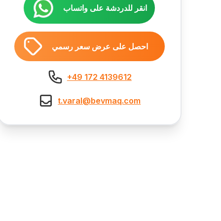
انقر للدردشة على واتساب
احصل على عرض سعر رسمي
+49 172 4139612
t.varal@bevmaq.com