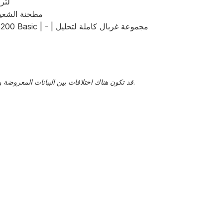
خزان المياه | ROTH | - | - | - | 2 × 750 لتر
مطحنة الشعير | سومر |
قد تكون هناك اختلافات بين البيانات المعروضة والقيم الفعلية، يجب تأكيد هذا من قبل ممثل المبيعات.