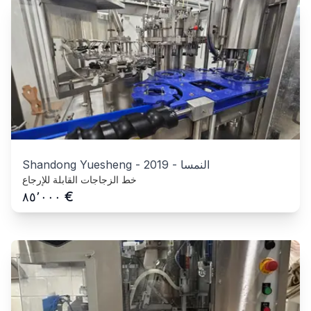
النمسا
-
2019
-
Shandong Yuesheng
خط الزجاجات القابلة للإرجاع
€
٨٥٬٠٠٠