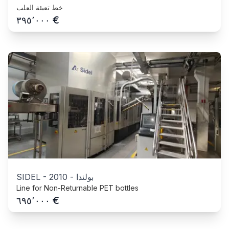
خط تعبئة العلب
€
٣٩٥٬٠٠٠
بولندا
-
2010
-
SIDEL
Line for Non-Returnable PET bottles
€
٦٩٥٬٠٠٠