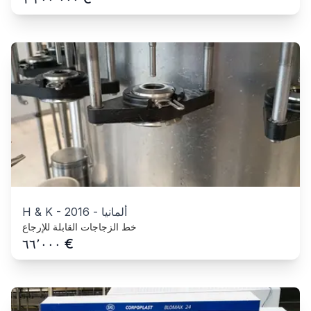
ألمانيا
-
2016
-
H & K
خط الزجاجات القابلة للإرجاع
€
٦٦٬٠٠٠