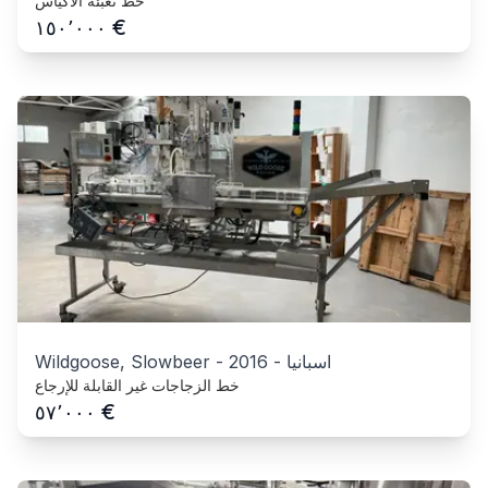
خط تعبئة الأكياس
€
١٥٠٬٠٠٠
اسبانيا
-
2016
-
Wildgoose, Slowbeer
خط الزجاجات غير القابلة للإرجاع
€
٥٧٬٠٠٠