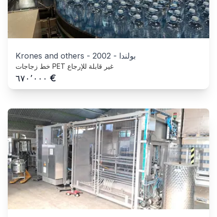
بولندا
-
2002
-
Krones and others
خط زجاجات PET غير قابلة للإرجاع
€
٦٧٠٬٠٠٠