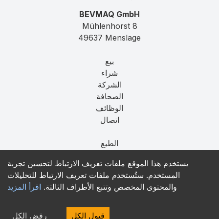
BEVMAQ GmbH
Mühlenhorst 8
49637 Menslage
بيع
شراء
الشركة
الصحافة
الوظائف
اتصال
الطبع
الخصوصية
يستخدم هذا الموقع ملفات تعريف الارتباط لتحسين تجربة
T&C
المستخدم. ستُستخدم ملفات تعريف الارتباط للتحليلات
والمحتوى المخصص وتتبع الأطراف الثالثة.
اقرأ المزيد
contact@bevmaq.com
+49 173 90 80 414
قبول الكل
رفض الكل