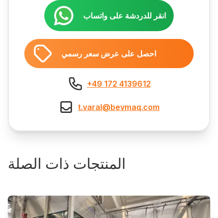
انقر للدردشة على واتساب
احصل على عرض سعر رسمي
+49 172 4139612
t.varal@bevmaq.com
المنتجات ذات الصلة