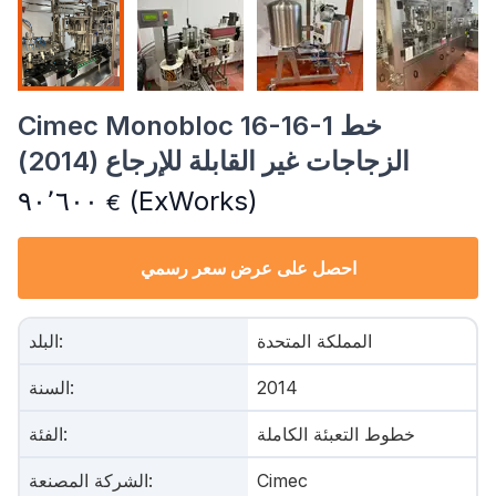
Cimec Monobloc 16-16-1 خط
الزجاجات غير القابلة للإرجاع (2014)
٩٠٬٦٠٠
(ExWorks)
€
احصل على عرض سعر رسمي
المملكة المتحدة
:
البلد
2014
:
السنة
خطوط التعبئة الكاملة
:
الفئة
Cimec
:
الشركة المصنعة