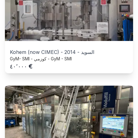
السويد
-
2014
-
Kohem (now CIMEC)
GyM- SMI - كوزمي - GyM - SMI
€
٤٠٬٠٠٠