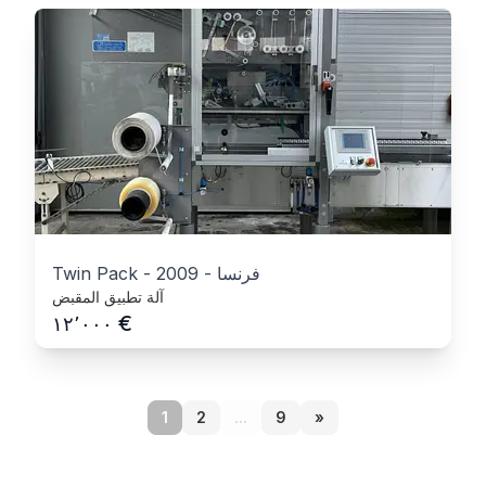
فرنسا
-
2009
-
Twin Pack
آلة تطبيق المقبض
€
١٢٬٠٠٠
1
2
...
9
»