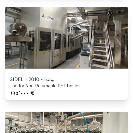
بولندا
-
2010
-
SIDEL
Line for Non-Returnable PET bottles
€
٦٩٥٬٠٠٠