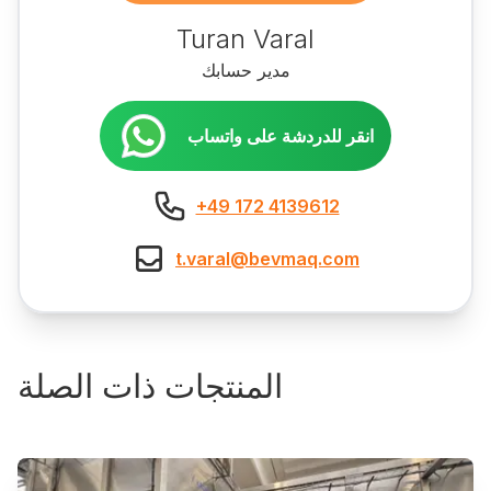
Turan Varal
مدير حسابك
انقر للدردشة على واتساب
+49 172 4139612
t.varal@bevmaq.com
المنتجات ذات الصلة