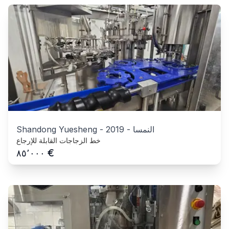
النمسا
-
2019
-
Shandong Yuesheng
خط الزجاجات القابلة للإرجاع
€
٨٥٬٠٠٠