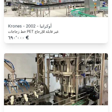
أوكرانيا
-
2002
-
Krones
خط زجاجات PET غير قابلة للإرجاع
€
٦٩٠٬٠٠٠