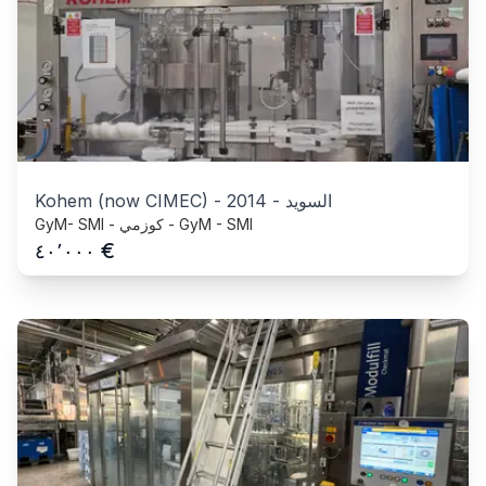
السويد
-
2014
-
Kohem (now CIMEC)
GyM- SMI - كوزمي - GyM - SMI
€
٤٠٬٠٠٠