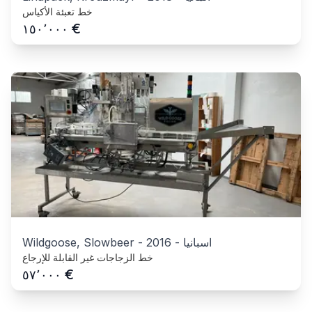
خط تعبئة الأكياس
€
١٥٠٬٠٠٠
اسبانيا
-
2016
-
Wildgoose, Slowbeer
خط الزجاجات غير القابلة للإرجاع
€
٥٧٬٠٠٠