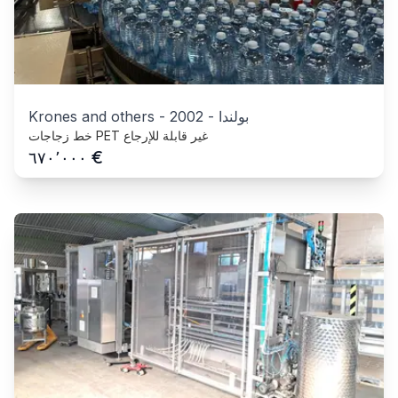
بولندا
-
2002
-
Krones and others
خط زجاجات PET غير قابلة للإرجاع
€
٦٧٠٬٠٠٠