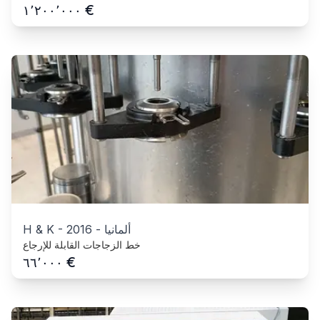
€
١٬٢٠٠٬٠٠٠
ألمانيا
-
2016
-
H & K
خط الزجاجات القابلة للإرجاع
€
٦٦٬٠٠٠