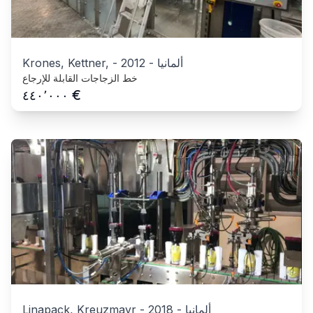
ألمانيا
-
2012
-
Krones, Kettner,
خط الزجاجات القابلة للإرجاع
€
٤٤٠٬٠٠٠
ألمانيا
-
2018
-
Linapack, Kreuzmayr