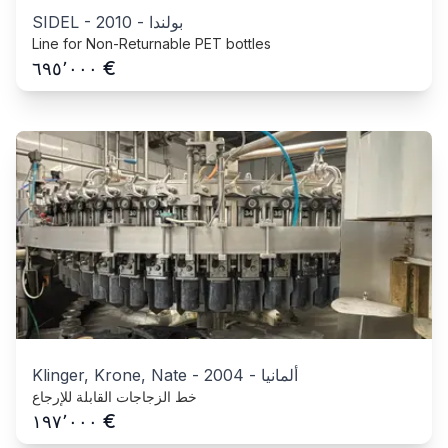
بولندا
-
2010
-
SIDEL
Line for Non-Returnable PET bottles
€
٦٩٥٬٠٠٠
ألمانيا
-
2004
-
Klinger, Krone, Nate
خط الزجاجات القابلة للإرجاع
€
١٩٧٬٠٠٠