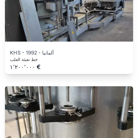
ألمانيا
-
1992
-
KHS
خط تعبئة العلب
€
١٬٢٠٠٬٠٠٠