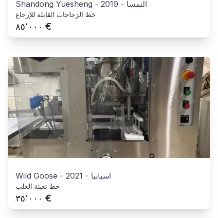
النمسا
-
2019
-
Shandong Yuesheng
خط الزجاجات القابلة للإرجاع
€
٨٥٬٠٠٠
اسبانيا
-
2021
-
Wild Goose
خط تعبئة العلب
€
٣٥٬٠٠٠