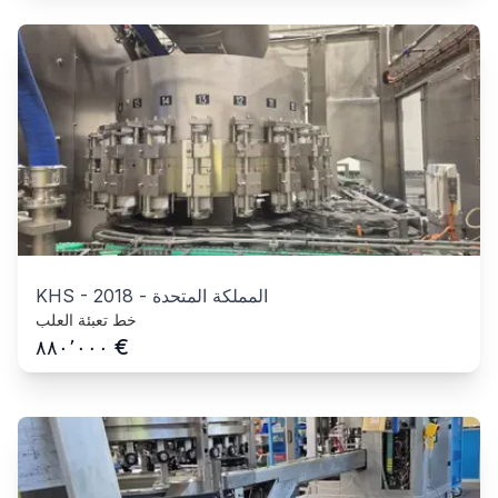
المملكة المتحدة
-
2018
-
KHS
خط تعبئة العلب
€
٨٨٠٬٠٠٠