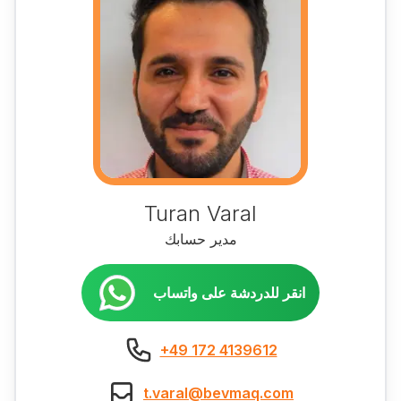
Turan Varal
مدير حسابك
انقر للدردشة على واتساب
+49 172 4139612
t.varal@bevmaq.com