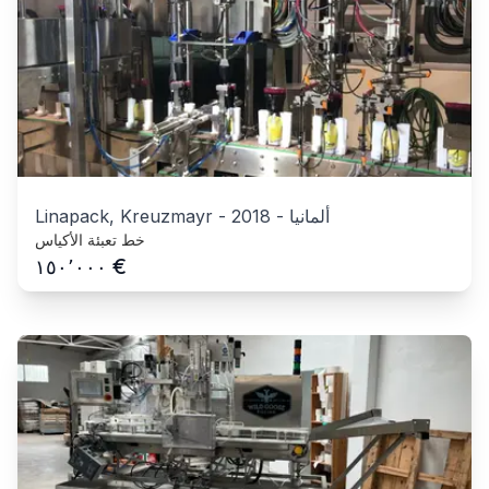
ألمانيا
-
2018
-
Linapack, Kreuzmayr
خط تعبئة الأكياس
€
١٥٠٬٠٠٠