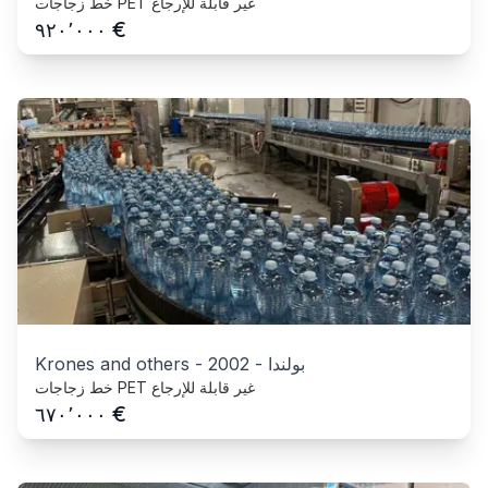
خط زجاجات PET غير قابلة للإرجاع
€
٩٢٠٬٠٠٠
بولندا
-
2002
-
Krones and others
خط زجاجات PET غير قابلة للإرجاع
€
٦٧٠٬٠٠٠