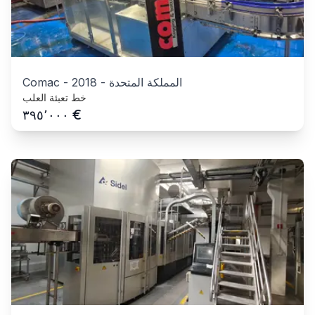
المملكة المتحدة
-
2018
-
Comac
خط تعبئة العلب
€
٣٩٥٬٠٠٠