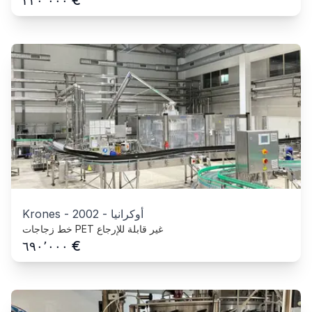
٢٣٠٬٠٠٠
أوكرانيا
-
2002
-
Krones
خط زجاجات PET غير قابلة للإرجاع
€
٦٩٠٬٠٠٠