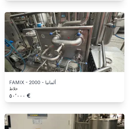
ألمانيا
-
2000
-
FAMIX
خلاط
€
٥٠٬٠٠٠