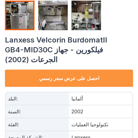
Lanxess Velcorin BurdomatII
GB4-MID30C فيلكورين - جهاز
الجرعات (2002)
احصل على عرض سعر رسمي
ألمانيا
:
البلد
2002
:
السنة
تكنولوجيا العمليات
:
الفئة
Lanxess
:
الشركة المصنعة