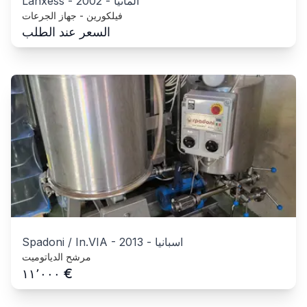
ألمانيا
-
2002
-
Lanxess
فيلكورين - جهاز الجرعات
السعر عند الطلب
اسبانيا
-
2013
-
Spadoni / In.VIA
مرشح الدياتوميت
€
١١٬٠٠٠