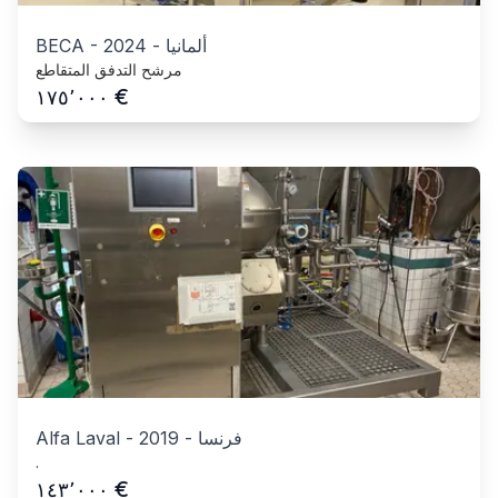
ألمانيا
-
2024
-
BECA
مرشح التدفق المتقاطع
€
١٧٥٬٠٠٠
فرنسا
-
2019
-
Alfa Laval
.
€
١٤٣٬٠٠٠