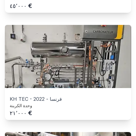
€
٤٥٬٠٠٠
فرنسا
-
2022
-
KH TEC
وحدة الكربنة
€
٢١٬٠٠٠