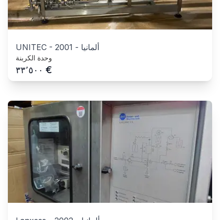
ألمانيا
-
2001
-
UNITEC
وحدة الكربنة
€
٣٣٬٥٠٠