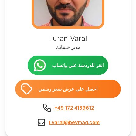
Turan Varal
مدير حسابك
انقر للدردشة على واتساب
احصل على عرض سعر رسمي
+49 172 4139612
t.varal@bevmaq.com