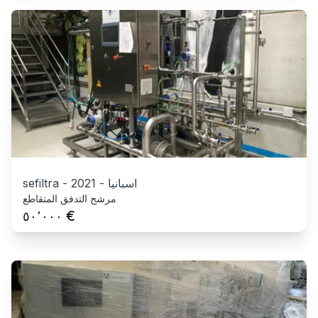
اسبانيا
-
2021
-
sefiltra
مرشح التدفق المتقاطع
€
٥٠٬٠٠٠