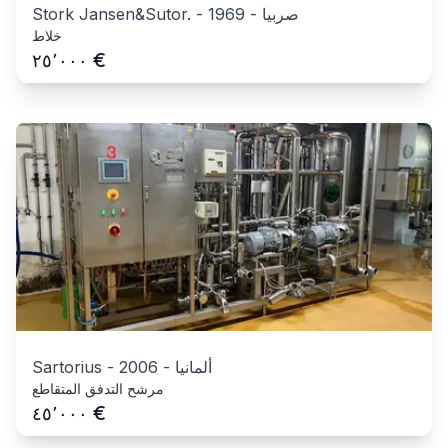
صربيا
-
1969
-
Stork Jansen&Sutor.
خلاط
€
٢٥٬٠٠٠
ألمانيا
-
2006
-
Sartorius
مرشح التدفق المتقاطع
€
٤٥٬٠٠٠