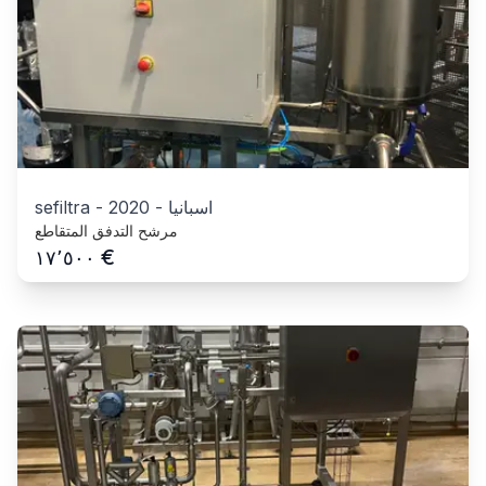
اسبانيا
-
2020
-
sefiltra
مرشح التدفق المتقاطع
€
١٧٬٥٠٠