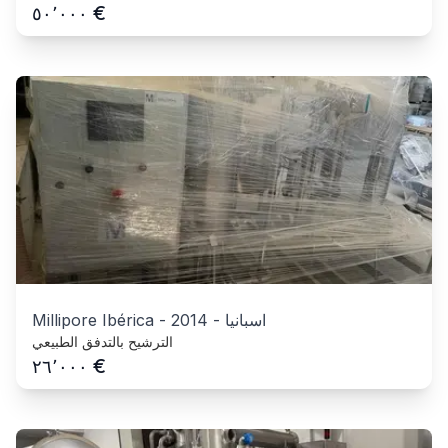
€
٥٠٬٠٠٠
اسبانيا
-
2014
-
Millipore Ibérica
الترشيح بالتدفق الطبيعي
€
٢٦٬٠٠٠