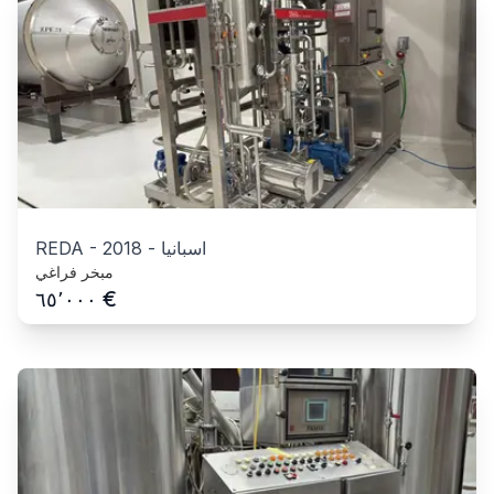
اسبانيا
-
2018
-
REDA
مبخر فراغي
€
٦٥٬٠٠٠