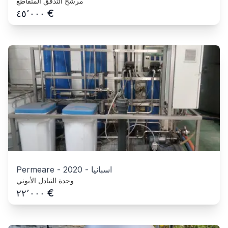
مرشح التدفق المتقاطع
€
٤٥٬٠٠٠
اسبانيا
-
2020
-
Permeare
وحدة التبادل الأيوني
€
٢٢٬٠٠٠