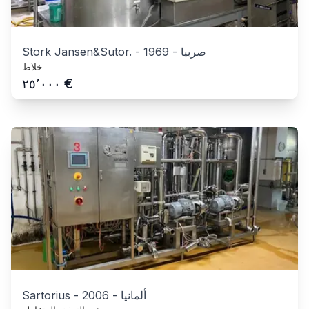
صربيا
-
1969
-
Stork Jansen&Sutor.
خلاط
€
٢٥٬٠٠٠
ألمانيا
-
2006
-
Sartorius