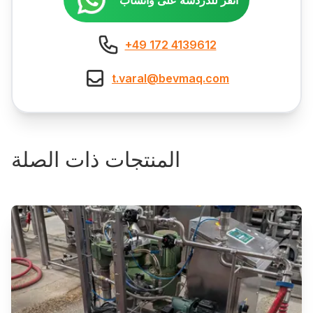
انقر للدردشة على واتساب
+49 172 4139612
t.varal@bevmaq.com
المنتجات ذات الصلة