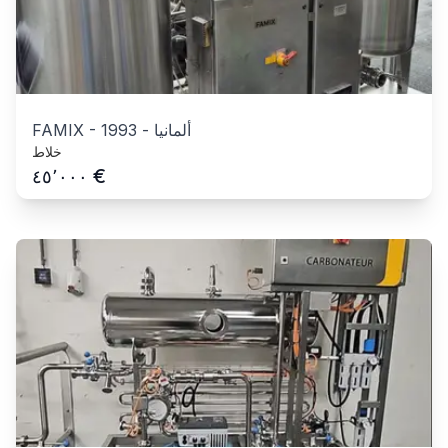
ألمانيا
-
1993
-
FAMIX
خلاط
€
٤٥٬٠٠٠