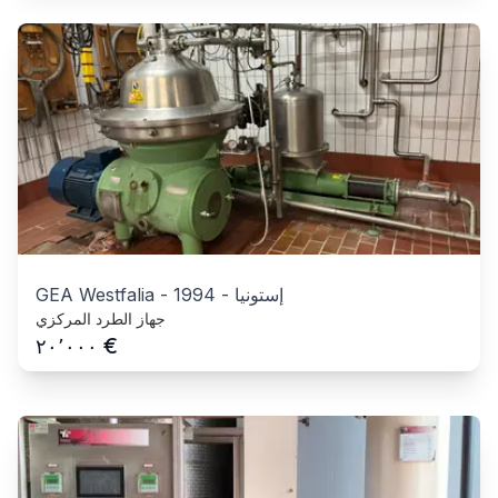
إستونيا
-
1994
-
GEA Westfalia
جهاز الطرد المركزي
€
٢٠٬٠٠٠