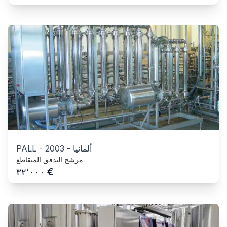
ألمانيا
-
2003
-
PALL
مرشح التدفق المتقاطع
€
٣٢٬٠٠٠