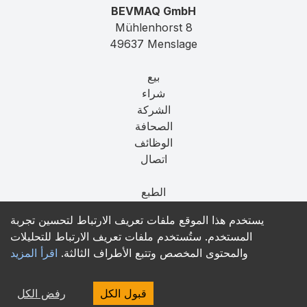
BEVMAQ GmbH
Mühlenhorst 8
49637 Menslage
بيع
شراء
الشركة
الصحافة
الوظائف
اتصال
الطبع
الخصوصية
يستخدم هذا الموقع ملفات تعريف الارتباط لتحسين تجربة
T&C
المستخدم. ستُستخدم ملفات تعريف الارتباط للتحليلات
والمحتوى المخصص وتتبع الأطراف الثالثة.
اقرأ المزيد
contact@bevmaq.com
+49 173 90 80 414
قبول الكل
رفض الكل