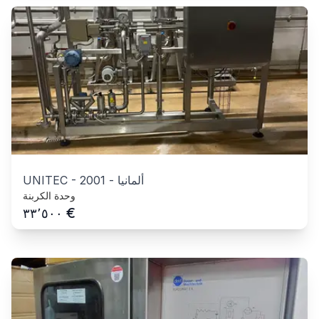
ألمانيا
-
2001
-
UNITEC
وحدة الكربنة
€
٣٣٬٥٠٠