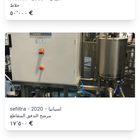
خلاط
€
٥٠٬٠٠٠
اسبانيا
-
2020
-
sefiltra
مرشح التدفق المتقاطع
€
١٧٬٥٠٠