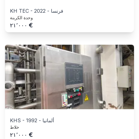
فرنسا
-
2022
-
KH TEC
وحدة الكربنة
€
٢١٬٠٠٠
ألمانيا
-
1992
-
KHS
خلاط
€
٢١٬٠٠٠