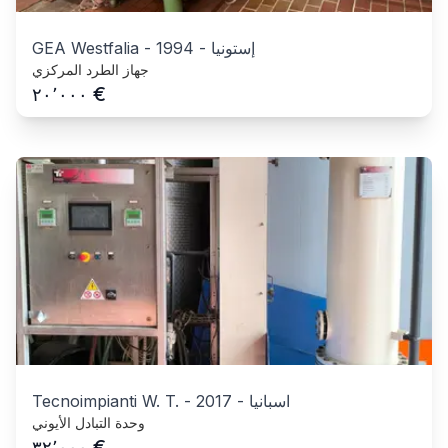
إستونيا
-
1994
-
GEA Westfalia
جهاز الطرد المركزي
€
٢٠٬٠٠٠
اسبانيا
-
2017
-
Tecnoimpianti W. T.
وحدة التبادل الأيوني
€
٣٢٬٠٠٠