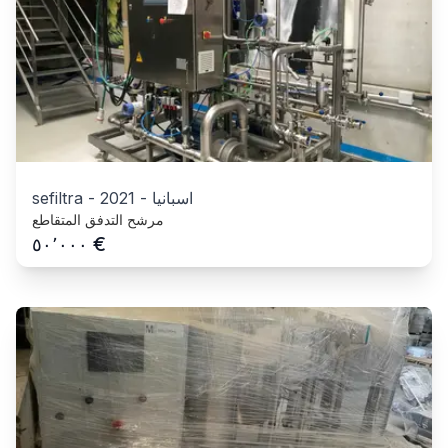
اسبانيا
-
2021
-
sefiltra
مرشح التدفق المتقاطع
€
٥٠٬٠٠٠