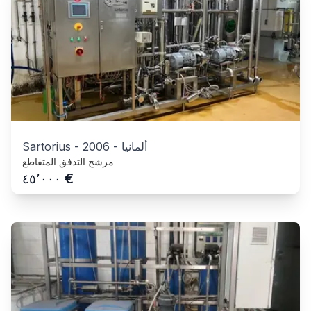
ألمانيا
-
2006
-
Sartorius
مرشح التدفق المتقاطع
€
٤٥٬٠٠٠