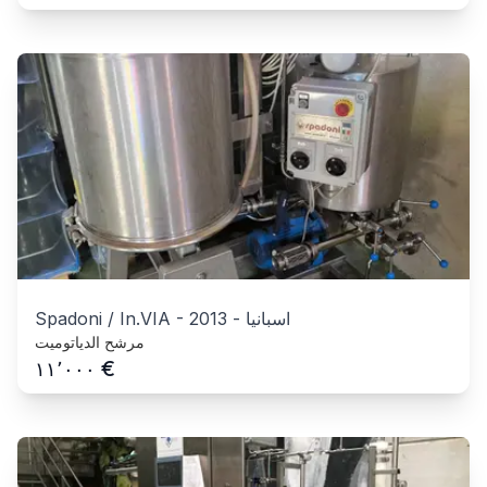
اسبانيا
-
2013
-
Spadoni / In.VIA
مرشح الدياتوميت
€
١١٬٠٠٠