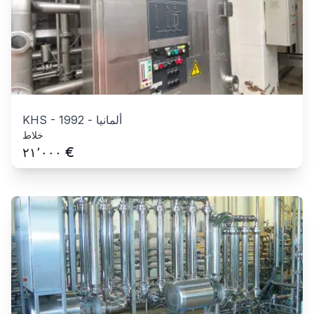
ألمانيا
-
1992
-
KHS
خلاط
€
٢١٬٠٠٠