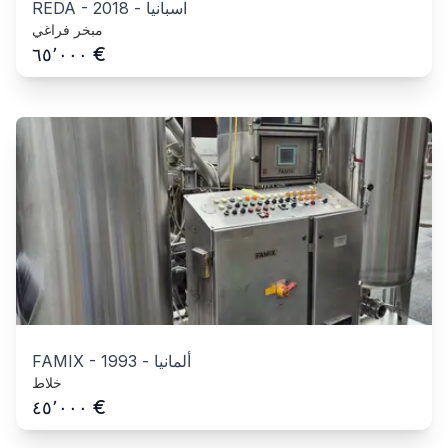
اسبانيا
-
2018
-
REDA
مبخر فراغي
€
٦٥٬٠٠٠
ألمانيا
-
1993
-
FAMIX
خلاط
€
٤٥٬٠٠٠