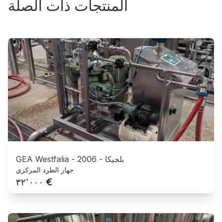
المنتجات ذات الصلة
بلجيكا
-
2006
-
GEA Westfalia
جهاز الطرد المركزي
€
٣٢٬٠٠٠