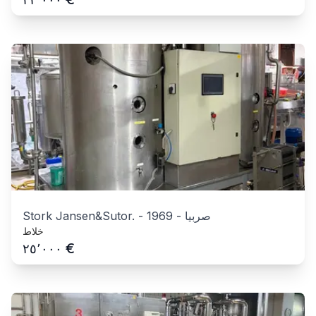
صربيا
-
1969
-
Stork Jansen&Sutor.
خلاط
€
٢٥٬٠٠٠