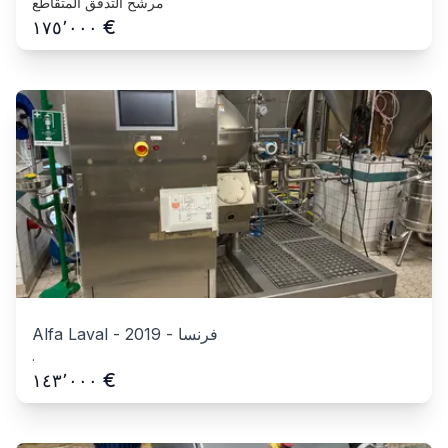
مرشح التدفق المتقاطع
€
١٧٥٬٠٠٠
فرنسا
-
2019
-
Alfa Laval
.
€
١٤٣٬٠٠٠