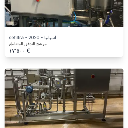
اسبانيا
-
2020
-
sefiltra
مرشح التدفق المتقاطع
€
١٧٬٥٠٠