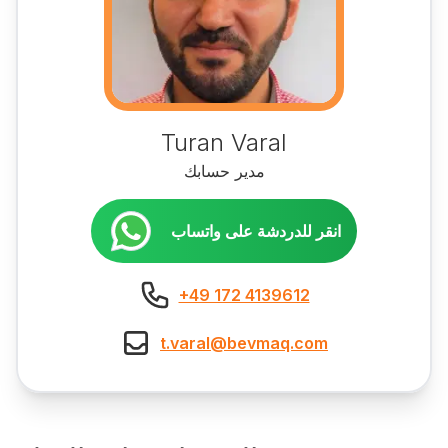
Turan Varal
مدير حسابك
انقر للدردشة على واتساب
+49 172 4139612
t.varal@bevmaq.com