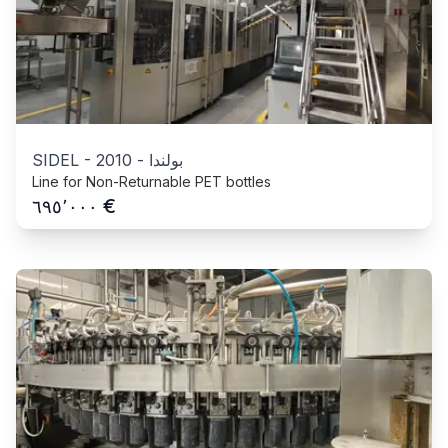
بولندا
-
2010
-
SIDEL
Line for Non-Returnable PET bottles
€
٦٩٥٬٠٠٠