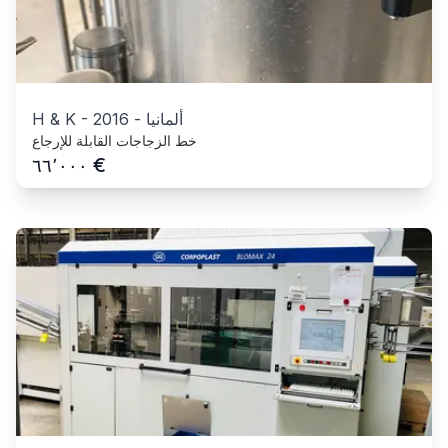
ألمانيا
-
2016
-
H & K
خط الزجاجات القابلة للإرجاع
€
٦٦٬٠٠٠