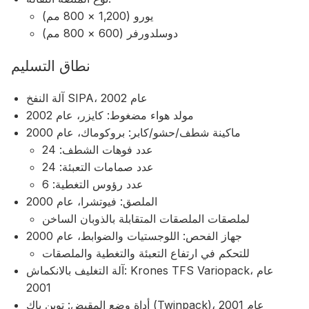
يورو (1,200 × 800 مم)
دوسلدورفر (600 × 800 مم)
نطاق التسليم
آلة النفخ SIPA، عام 2002
مولد هواء مضغوط: كايزر، عام 2002
ماكينة شطف/حشو/كابر: بروكوماك، عام 2000
عدد فوهات الشطف: 24
عدد صمامات التعبئة: 24
عدد رؤوس التغطية: 6
الملصق: فيوتشرا، عام 2000
لملصقات الملصقات المتقابلة بالذوبان الساخن
جهاز الفحص: اللوجستيات والضوابط، عام 2000
للتحكم في ارتفاع التعبئة والتغطية والملصقات
آلة التغليف بالانكماش: Krones TFS Variopack، عام
2001
أداة وضع المقبض: توين باك (Twinpack)، عام 2001