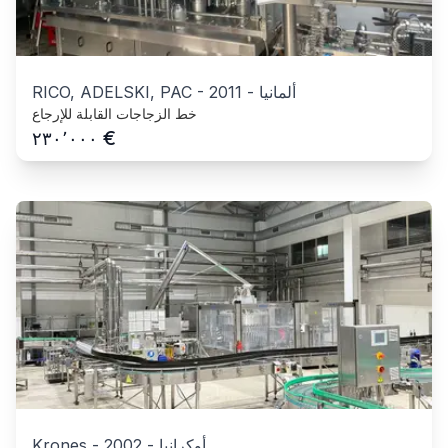
ألمانيا
-
2011
-
RICO, ADELSKI, PAC
خط الزجاجات القابلة للإرجاع
€
٢٣٠٬٠٠٠
أوكرانيا
-
2002
-
Krones