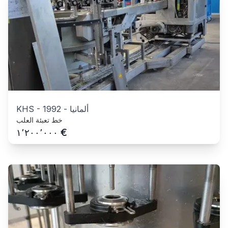
ألمانيا
-
1992
-
KHS
خط تعبئة العلب
€
١٬٢٠٠٬٠٠٠