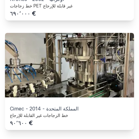
خط زجاجات PET غير قابلة للإرجاع
€
٦٩٠٬٠٠٠
المملكة المتحدة
-
2014
-
Cimec
خط الزجاجات غير القابلة للإرجاع
€
٩٠٬٦٠٠