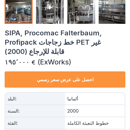
SIPA, Procomac Falterbaum,
Profipack خط زجاجات PET غير
قابلة للإرجاع (2000)
١٩٥٬٠٠٠
(ExWorks)
€
احصل على عرض سعر رسمي
ألمانيا
:
البلد
2000
:
السنة
خطوط التعبئة الكاملة
:
الفئة