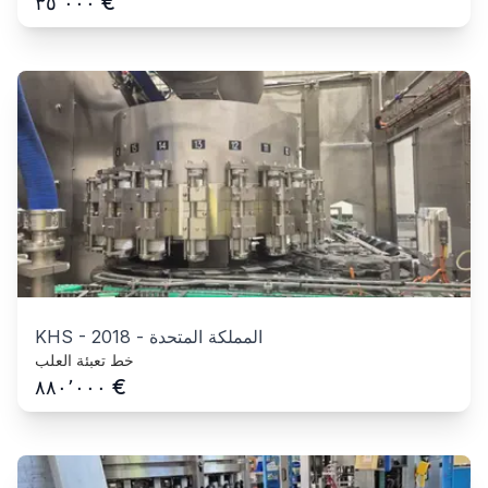
€
٣٥٬٠٠٠
المملكة المتحدة
-
2018
-
KHS
خط تعبئة العلب
€
٨٨٠٬٠٠٠