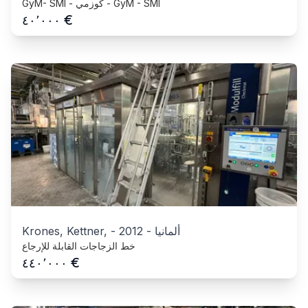
GyM- SMI - كوزمي - GyM - SMI
€
٤٠٬٠٠٠
ألمانيا
-
2012
-
Krones, Kettner,
خط الزجاجات القابلة للإرجاع
€
٤٤٠٬٠٠٠