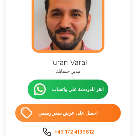
Turan Varal
مدير حسابك
انقر للدردشة على واتساب
احصل على عرض سعر رسمي
+49 172 4139612