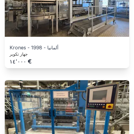
ألمانيا
-
1998
-
Krones
جهاز تكوير
€
١٤٬٠٠٠