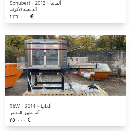
ألمانيا
-
2012
-
Schubert
آلة تعبئة الأكواب
€
١٣٦٬٠٠٠
ألمانيا
-
2014
-
B&W
آلة تطبيق المقبض
€
٢٥٬٠٠٠