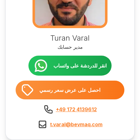
Turan Varal
مدير حسابك
انقر للدردشة على واتساب
احصل على عرض سعر رسمي
+49 172 4139612
t.varal@bevmaq.com