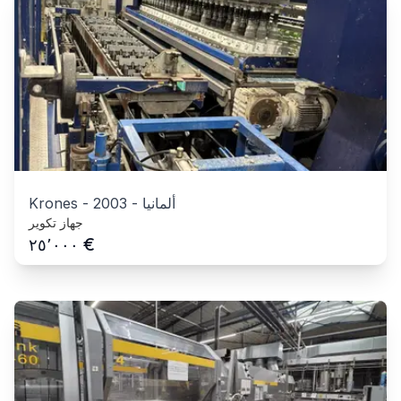
ألمانيا
-
2003
-
Krones
جهاز تكوير
€
٢٥٬٠٠٠