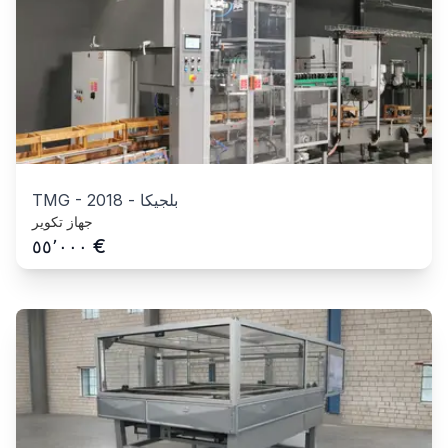
بلجيكا
-
2018
-
TMG
جهاز تكوير
€
٥٥٬٠٠٠