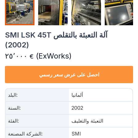
SMI LSK 45T آلة التعبئة بالتقلص
(2002)
٢٥٬٠٠٠
(ExWorks)
€
احصل على عرض سعر رسمي
ألمانيا
:
البلد
2002
:
السنة
التعبئة والتغليف
:
الفئة
SMI
:
الشركة المصنعة