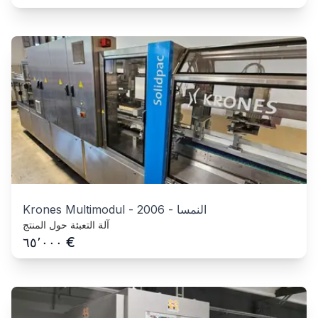
النمسا
-
2006
-
Krones Multimodul
آلة التعبئة حول المنتج
€
٦٥٬٠٠٠