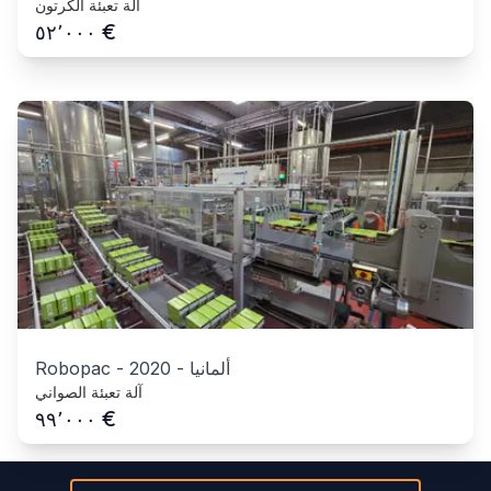
آلة تعبئة الكرتون
€
٥٢٬٠٠٠
ألمانيا
-
2020
-
Robopac
آلة تعبئة الصواني
€
٩٩٬٠٠٠