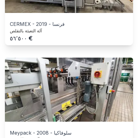
فرنسا
-
2019
-
CERMEX
آلة التعبئة بالتقلص
€
٥٦٬٥٠٠
سلوفاكيا
-
2008
-
Meypack