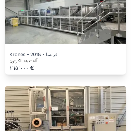
فرنسا
-
2018
-
Krones
آلة تعبئة الكرتون
€
١٦٥٬٠٠٠