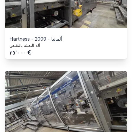
ألمانيا
-
2009
-
Hartness
آلة التعبئة بالتقلص
€
٣٥٬٠٠٠