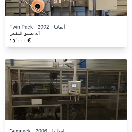
ألمانيا
-
2002
-
Twin Pack
آلة تطبيق المقبض
€
١٥٬٠٠٠
ايطاليا
-
2006
-
Gampack