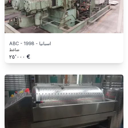
اسبانيا
-
1998
-
ABC
ضاغط
€
٢٥٬٠٠٠