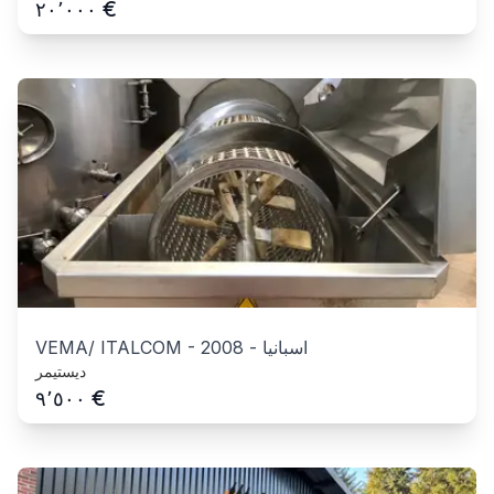
€
٢٠٬٠٠٠
اسبانيا
-
2008
-
VEMA/ ITALCOM
ديستيمر
€
٩٬٥٠٠