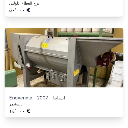
برج الغطاء اللولبي
€
٥٠٬٠٠٠
اسبانيا
-
2007
-
Enoveneta
ديستيمر
€
١٤٬٠٠٠