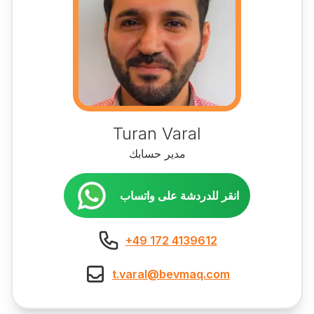
Turan Varal
مدير حسابك
انقر للدردشة على واتساب
+49 172 4139612
t.varal@bevmaq.com