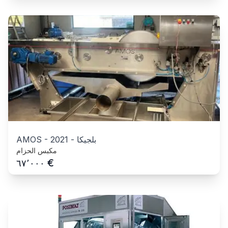
بلجيكا
-
2021
-
AMOS
مكبس الحزام
€
٦٧٬٠٠٠