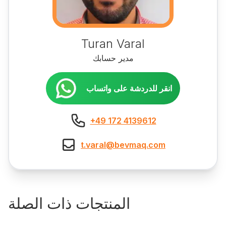
Turan Varal
مدير حسابك
انقر للدردشة على واتساب
+49 172 4139612
t.varal@bevmaq.com
المنتجات ذات الصلة