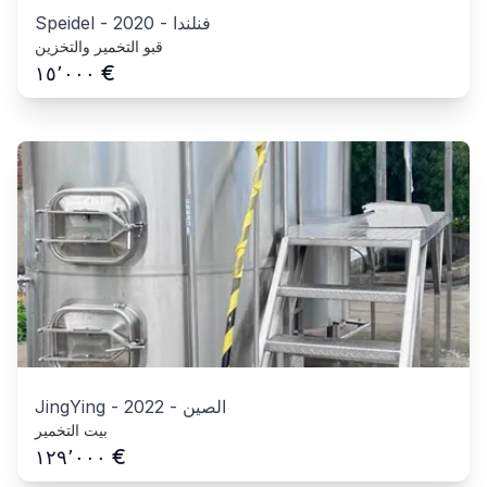
فنلندا
-
2020
-
Speidel
قبو التخمير والتخزين
€
١٥٬٠٠٠
الصين
-
2022
-
JingYing
بيت التخمير
€
١٢٩٬٠٠٠