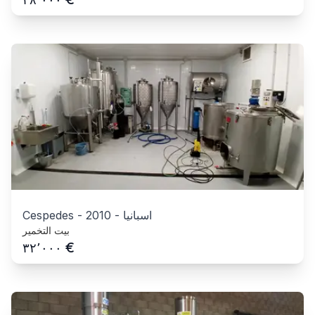
اسبانيا
-
2010
-
Cespedes
بيت التخمير
€
٣٢٬٠٠٠