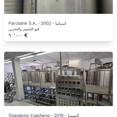
اسبانيا
-
2002
-
Parcitank S.A.
قبو التخمير والتخزين
€
٦٠٬٠٠٠
النمسا
-
2019
-
Shandong Yuesheng