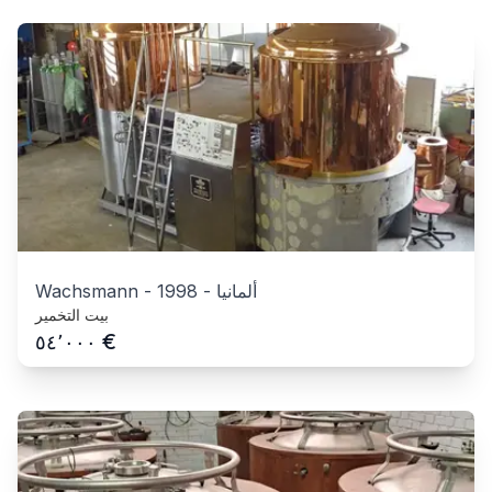
ألمانيا
-
1998
-
Wachsmann
بيت التخمير
€
٥٤٬٠٠٠