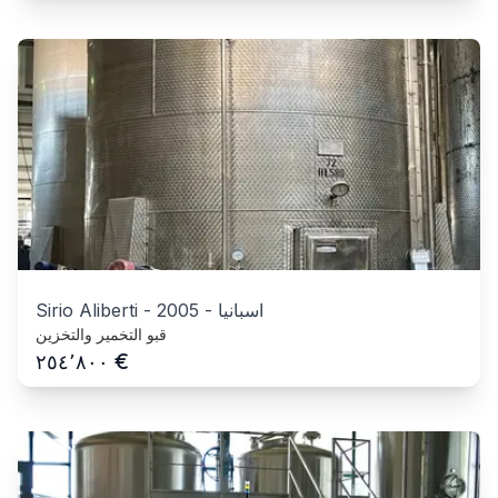
اسبانيا
-
2005
-
Sirio Aliberti
قبو التخمير والتخزين
€
٢٥٤٬٨٠٠