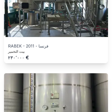
فرنسا
-
2011
-
RABEK
بيت التخمير
€
٢٣٠٬٠٠٠