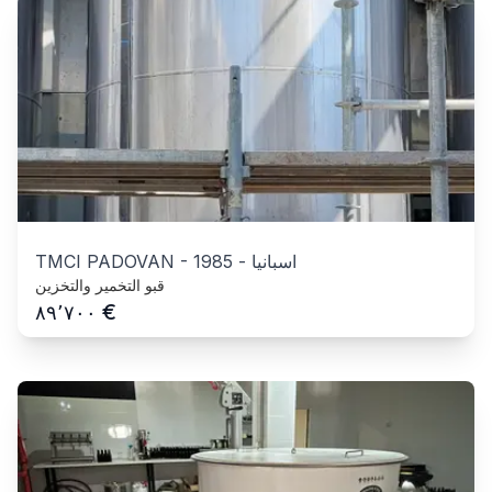
اسبانيا
-
1985
-
TMCI PADOVAN
قبو التخمير والتخزين
€
٨٩٬٧٠٠