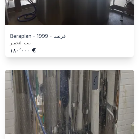
فرنسا
-
1999
-
Beraplan
بيت التخمير
€
١٨٠٬٠٠٠