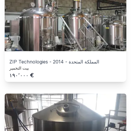
المملكة المتحدة
-
2014
-
ZIP Technologies
بيت التخمير
€
١٩٠٬٠٠٠