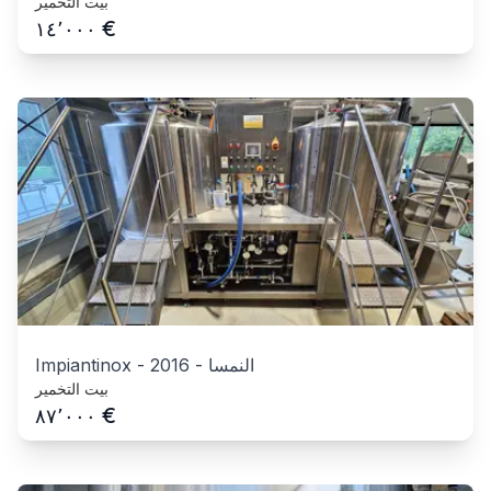
بيت التخمير
€
١٤٬٠٠٠
النمسا
-
2016
-
Impiantinox
بيت التخمير
€
٨٧٬٠٠٠