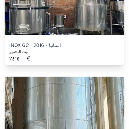
اسبانيا
-
2016
-
INOX GC
بيت التخمير
€
٢٤٬٥٠٠