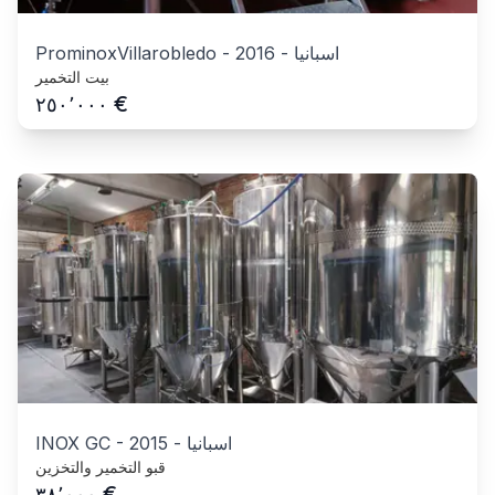
اسبانيا
-
2016
-
ProminoxVillarobledo
بيت التخمير
€
٢٥٠٬٠٠٠
اسبانيا
-
2015
-
INOX GC
قبو التخمير والتخزين
€
٣٨٬٠٠٠