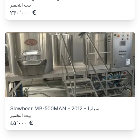
بيت التخمير
€
٢٣٠٬٠٠٠
اسبانيا
-
2012
-
Slowbeer MB-500MAN
بيت التخمير
€
٤٥٬٠٠٠