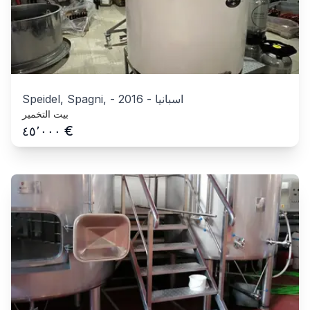
اسبانيا
-
2016
-
Speidel, Spagni,
بيت التخمير
€
٤٥٬٠٠٠