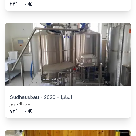
€
٢٣٬٠٠٠
ألمانيا
-
2020
-
Sudhausbau
بيت التخمير
€
٧٣٬٠٠٠