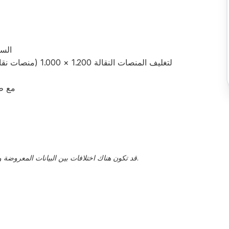
السعة: م
لتغليف المنصات النقا
مع طا
قد تكون هناك اختلافات بين البيانات المعروضة والقيم الفعلية، يجب تأكيد هذا من قبل ممثل المبيعات.