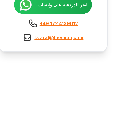
انقر للدردشة على واتساب
+49 172 4139612
t.varal@bevmaq.com