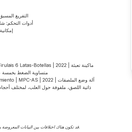
نظام CO₂ CO₂: التفر
أدوات التحكم: شا
إمكانية
متساوية الضغط بخمسة ص
ذاتية اللصق، ملفوفة حول العلب، لمختلف أحجام 
قد تكون هناك اختلافات بين البيانات المعروضة والقيم الفعلية، يجب تأكيد هذا من قبل ممثل المبيعات.