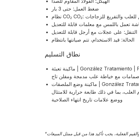
الهيكل: الفولاذ المقاوم للصدأ
ضغط العمل: حتى 3 بار
يغ المسبق للعلب والتفريغ للزجاجات
شة تعمل باللمس مع معلمات قابلة للتعديل
 التنقل: على عجلات مع أرجل قابلة للتعديل
الحالة: قيد الاستخدام، تتم صيانتها بانتظام
نطاق التسليم
ماكينة تعبئة | González Tratamiento | Firulais 6 Latas-Botellas | 2022 | ماكينة تعبئة
مامات مع خياطة علب مدمجة ومفلن تاج
ماكينة وضع الملصقات | González Tratamiento | MPC-AS | 2022 | آلة وضع الملصقات
العلب، بما في ذلك طابعة حرارية للامتثال
ووضع علامات تاريخ انتهاء الصلاحية
*