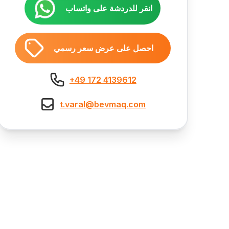
انقر للدردشة على واتساب
احصل على عرض سعر رسمي
+49 172 4139612
t.varal@bevmaq.com