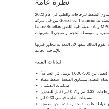
نظرة عامة
تم تصنيع خط التعبئة بالضغط المضاد المزدوج المتساوي الضغط للزجاجات والعلب في عام 2022
من قبل شركة González Tratamiento الإسبانية. يشتمل النظام على ماكينة تعبئة Firulais 6
Latas-Botellas ومادة تعبئة ذاتية اللصق MPC-AS، مما يوفر حلاً مدمجًا ومرنًا لمصانع الجعة
. يقوم المالك ببيعها لأن المعدات تتجاوز قدرتها
الإنتاجية الحالية.
البيانات الفنية
نظام التعبئة: متساوي الضغط، ضغط مضاد
صمامات التعبئة: 5
0.7 لتر (قابل للتعديل)
تنسيقات العلب: قياسي 0.33 لتر
ق: خياطة علب مدمجة وسدادة تاجية مدمجة