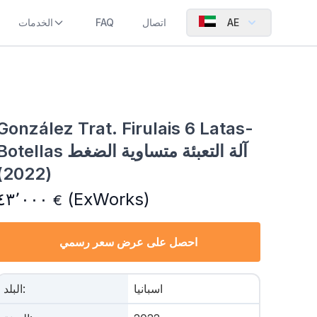
AE
اتصال
FAQ
الخدمات
González Trat. Firulais 6 Latas-
Botellas آلة التعبئة متساوية الضغ
(2022)
٤٣٬٠٠٠
(ExWorks)
€
احصل على عرض سعر رسمي
اسبانيا
:
البلد