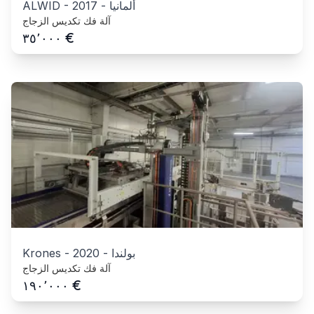
ألمانيا
-
2017
-
ALWID
آلة فك تكديس الزجاج
€
٣٥٬٠٠٠
بولندا
-
2020
-
Krones
آلة فك تكديس الزجاج
€
١٩٠٬٠٠٠