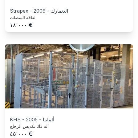
الدنمارك
-
2009
-
Strapex
لفافة المنصات
€
١٨٬٠٠٠
ألمانيا
-
2005
-
KHS
آلة فك تكديس الزجاج
€
٤٥٬٠٠٠