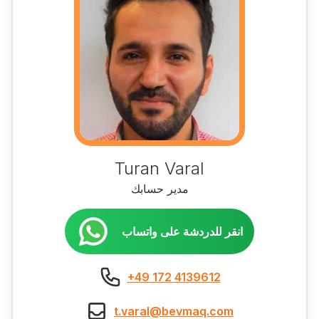
Turan Varal
مدير حسابك
انقر للدردشة على واتساب
+49 172 4139612
t.varal@bevmaq.com