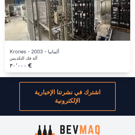
ألمانيا
-
2003
-
Krones
آلة فك التكديس
€
٣٠٬٠٠٠
اشترك في نشرتنا الإخبارية
الإلكترونية