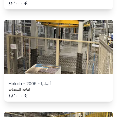
€
٤٢٬٠٠٠
ألمانيا
-
2006
-
Haloila
لفافة المنصات
€
١٨٬٠٠٠