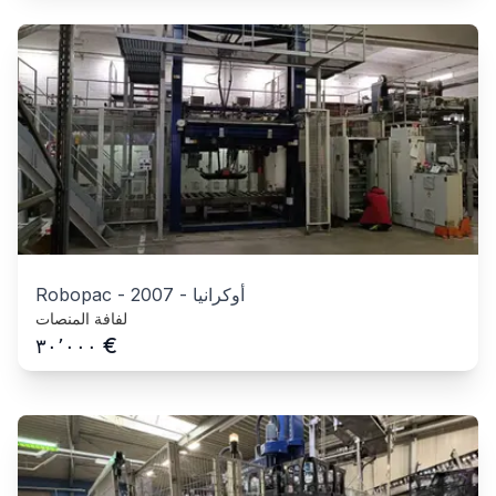
أوكرانيا
-
2007
-
Robopac
لفافة المنصات
€
٣٠٬٠٠٠