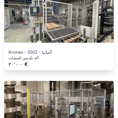
ألمانيا
-
2002
-
Krones
آلة تكديس المنصات
€
٣٠٬٠٠٠