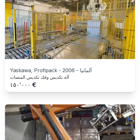
ألمانيا
-
2006
-
Yaskawa, Profipack
آلة تكديس وفك تكديس المنصات
€
١٥٠٬٠٠٠