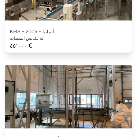
ألمانيا
-
2005
-
KHS
آلة تكديس المنصات
€
٤٥٬٠٠٠