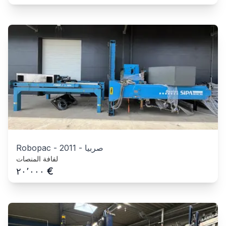
صربيا
-
2011
-
Robopac
لفافة المنصات
€
٢٠٬٠٠٠