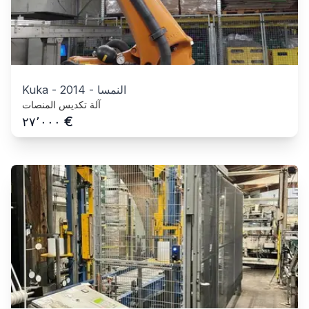
النمسا
-
2014
-
Kuka
آلة تكديس المنصات
€
٢٧٬٠٠٠