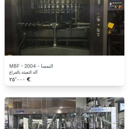
النمسا
-
2004
-
MBF
آلة التعبئة بالفراغ
€
٢٥٬٠٠٠