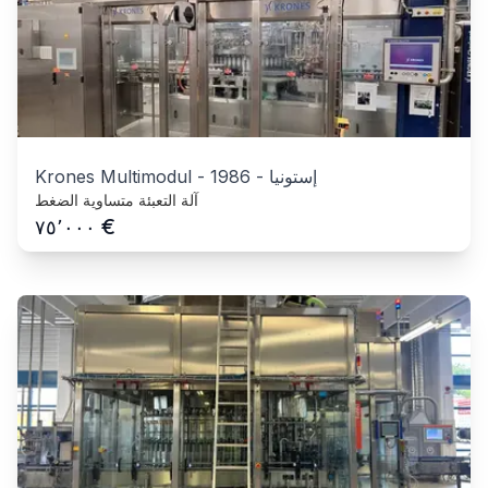
إستونيا
-
1986
-
Krones Multimodul
آلة التعبئة متساوية الضغط
€
٧٥٬٠٠٠