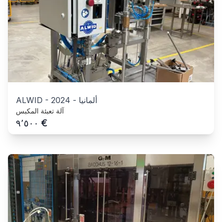
ألمانيا
-
2024
-
ALWID
آلة تعبئة المكبس
€
٩٬٥٠٠