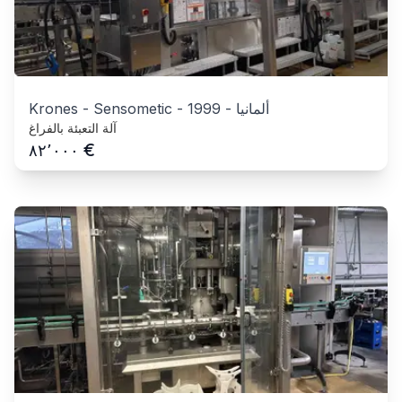
ألمانيا
-
1999
-
Krones - Sensometic
آلة التعبئة بالفراغ
€
٨٢٬٠٠٠