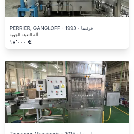
فرنسا
-
1993
-
PERRIER, GANGLOFF
آلة التعبئة الجوية
€
١٨٬٠٠٠
اسبانيا
-
2015
-
Teycomur Maquinaria