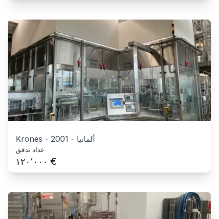
ألمانيا
-
2001
-
Krones
عداد تدفق
€
١٢٠٬٠٠٠