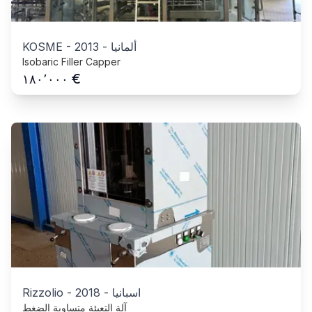
ألمانيا
-
2013
-
KOSME
Isobaric Filler Capper
€
١٨٠٬٠٠٠
اسبانيا
-
2018
-
Rizzolio
آلة التعبئة متساوية الضغط