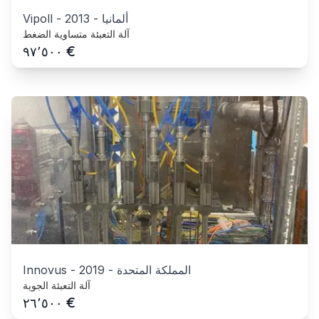
ألمانيا
-
2013
-
Vipoll
آلة التعبئة متساوية الضغط
€
٩٧٬٥٠٠
المملكة المتحدة
-
2019
-
Innovus
آلة التعبئة الجوية
€
٢٦٬٥٠٠