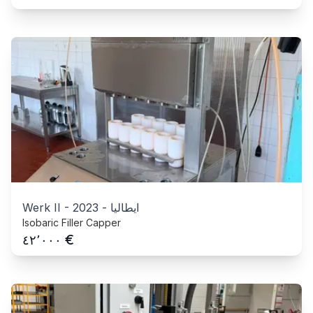
ايطاليا
-
2023
-
Werk II
Isobaric Filler Capper
€
٤٢٬٠٠٠