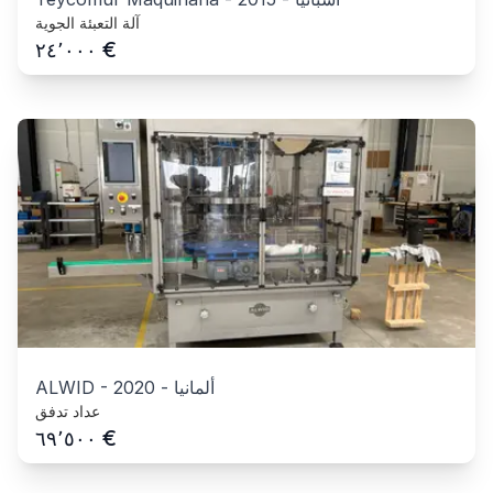
آلة التعبئة الجوية
€
٢٤٬٠٠٠
ألمانيا
-
2020
-
ALWID
عداد تدفق
€
٦٩٬٥٠٠