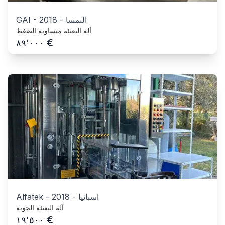
النمسا
-
2018
-
GAI
آلة التعبئة متساوية الضغط
€
٨٩٬٠٠٠
اسبانيا
-
2018
-
Alfatek
آلة التعبئة الجوية
€
١٩٬٥٠٠