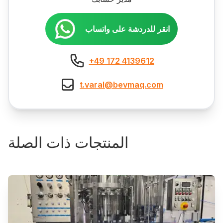
انقر للدردشة على واتساب
+49 172 4139612
t.varal@bevmaq.com
المنتجات ذات الصلة