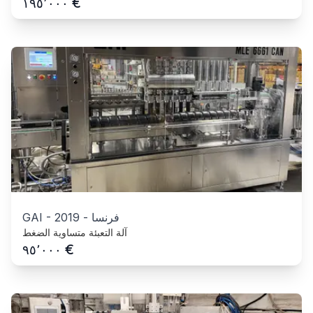
€
١٩٥٬٠٠٠
فرنسا
-
2019
-
GAI
آلة التعبئة متساوية الضغط
€
٩٥٬٠٠٠