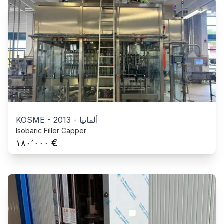
ألمانيا
-
2013
-
KOSME
Isobaric Filler Capper
€
١٨٠٬٠٠٠