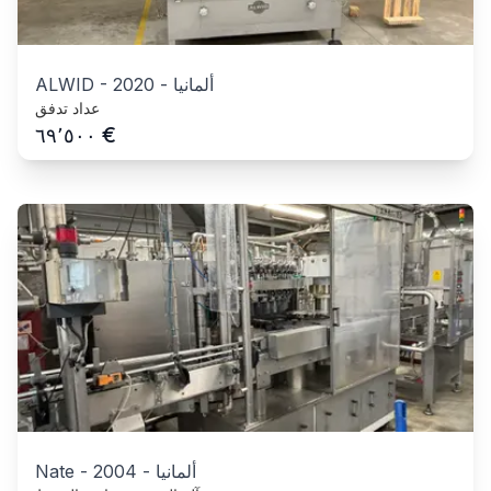
ألمانيا
-
2020
-
ALWID
عداد تدفق
€
٦٩٬٥٠٠
ألمانيا
-
2004
-
Nate