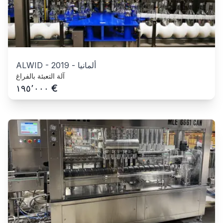
ألمانيا
-
2019
-
ALWID
آلة التعبئة بالفراغ
€
١٩٥٬٠٠٠