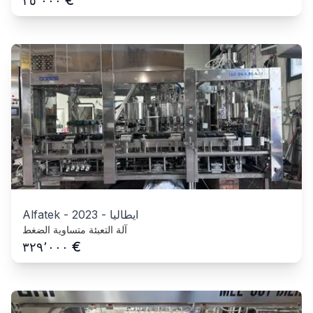
€
٢٥٬٠٠٠
ايطاليا
-
2023
-
Alfatek
آلة التعبئة متساوية الضغط
€
٣٢٩٬٠٠٠