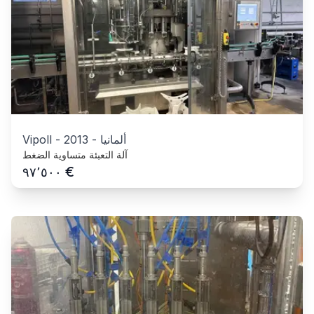
ألمانيا
-
2013
-
Vipoll
آلة التعبئة متساوية الضغط
€
٩٧٬٥٠٠