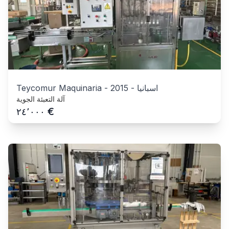
اسبانيا
-
2015
-
Teycomur Maquinaria
آلة التعبئة الجوية
€
٢٤٬٠٠٠