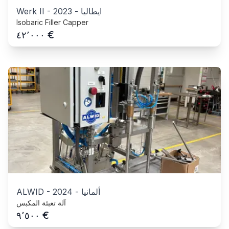
ايطاليا
-
2023
-
Werk II
Isobaric Filler Capper
€
٤٢٬٠٠٠
ألمانيا
-
2024
-
ALWID
آلة تعبئة المكبس
€
٩٬٥٠٠