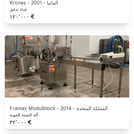
ألمانيا
-
2001
-
Krones
عداد تدفق
€
١٢٠٬٠٠٠
المملكة المتحدة
-
2014
-
Framax Modulblock
آلة التعبئة الجوية
€
٣٢٬٠٠٠