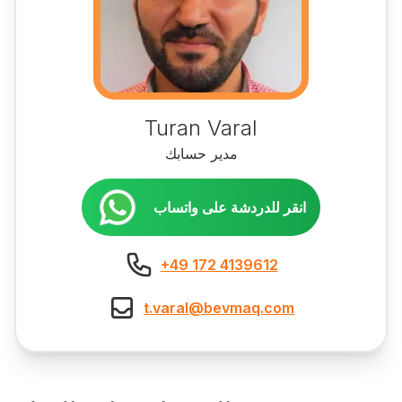
Turan Varal
مدير حسابك
انقر للدردشة على واتساب
+49 172 4139612
t.varal@bevmaq.com