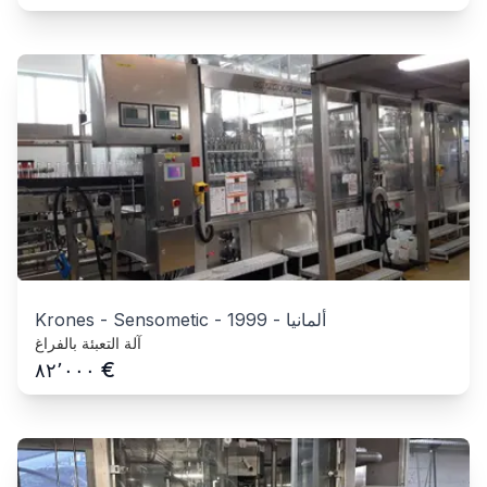
ألمانيا
-
1999
-
Krones - Sensometic
آلة التعبئة بالفراغ
€
٨٢٬٠٠٠