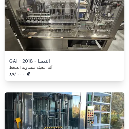
النمسا
-
2018
-
GAI
آلة التعبئة متساوية الضغط
€
٨٩٬٠٠٠