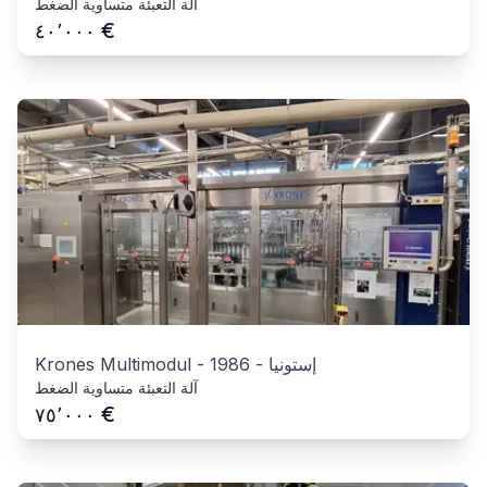
آلة التعبئة متساوية الضغط
€
٤٠٬٠٠٠
إستونيا
-
1986
-
Krones Multimodul
آلة التعبئة متساوية الضغط
€
٧٥٬٠٠٠