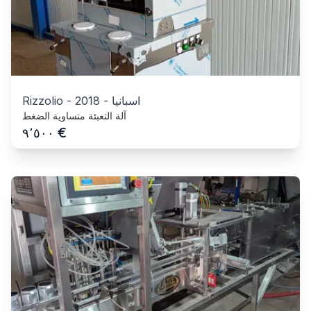
اسبانيا
-
2018
-
Rizzolio
آلة التعبئة متساوية الضغط
€
٩٬٥٠٠