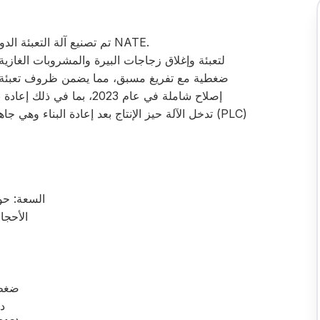
تم تصنيع آلة التعبئة الدوارة بالضغط هذه في عام 1997 بواسطة شركة NATE.
ضغطية مع تفريغ مسبق، مما يضمن ظروف تعبئة م
إصلاح شاملة في عام 2023، بم
تدخل الآلة حيز الإنتاج بعد إعادة البناء وهي جاهز
السعة: حوالي 20,000 زجاجة في ا
الأحجام: 0.5 لتر برقبة طويلة / .66
ن
ضغط التعب
در