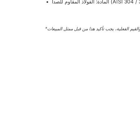
ولاذ المقاوم للصدأ (AISI 304 / 316)
*