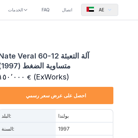
AE
اتصال
FAQ
الخدمات
Nate Veral 60-12 آلة التعبئة
متساوية الضغط (1997)
١٥٠٬٠٠٠
(ExWorks)
€
احصل على عرض سعر رسمي
بولندا
:
البلد
1997
:
السنة