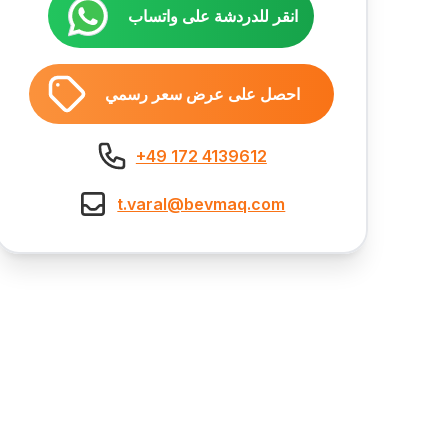
انقر للدردشة على واتساب
احصل على عرض سعر رسمي
+49 172 4139612
t.varal@bevmaq.com