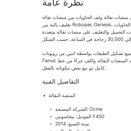
نظرة عامة
ت نقالة ولف الحاويات من منصات نقالة Ocme وماكينتي
تغليف بالية من Robopac Genesis، وكلاهما صُنع في عام 2014. تم تصميم الخط لمناولة الحاويات
 التحميل والتغليف على منصات نقالة متعددة
تشكيل الطبقات بواسطة اثنين من روبوتات Fanuc. وهناك روبوتان آخران من طراز
Fanuc لتجميع المنصات النقالة وإضافة طبقة وسيطة. تُعد المنصات النقالة واللف جزءًا من خط
كامل تم بيع بعض مكوناته بالفعل.
التفاصيل الفنية
المنصة النقالة
الشركة المصنعة: Ocme
الموديل: بيجاسوس F450
سنة الصنع: 2014
المنتجات المعالجة: