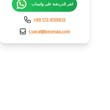
انقر للدردشة على واتساب
+49 172 4139612
t.varal@bevmaq.com