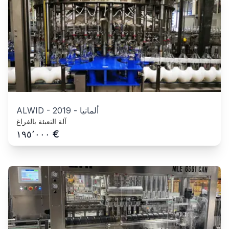
ألمانيا
-
2019
-
ALWID
آلة التعبئة بالفراغ
€
١٩٥٬٠٠٠