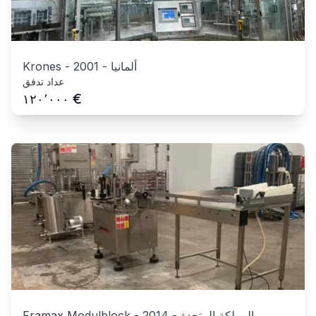
ألمانيا
-
2001
-
Krones
عداد تدفق
€
١٢٠٬٠٠٠
المملكة المتحدة
-
2014
-
Framax Modulblock