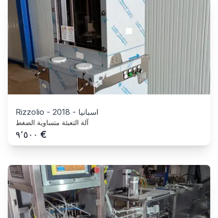
اسبانيا
-
2018
-
Rizzolio
آلة التعبئة متساوية الضغط
€
٩٬٥٠٠