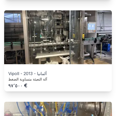
ألمانيا
-
2013
-
Vipoll
آلة التعبئة متساوية الضغط
€
٩٧٬٥٠٠