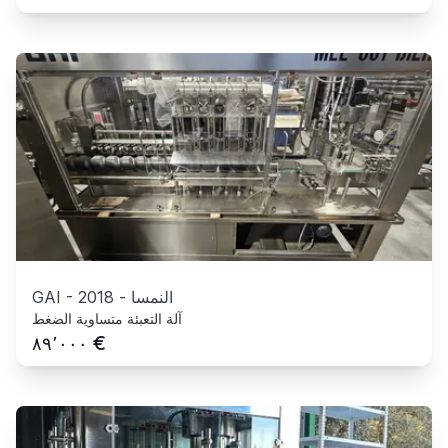
النمسا
-
2018
-
GAI
آلة التعبئة متساوية الضغط
€
٨٩٬٠٠٠