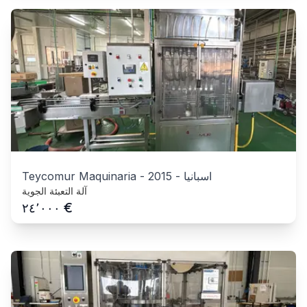
اسبانيا
-
2015
-
Teycomur Maquinaria
آلة التعبئة الجوية
€
٢٤٬٠٠٠