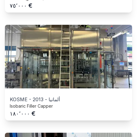
€
٧٥٬٠٠٠
ألمانيا
-
2013
-
KOSME
Isobaric Filler Capper
€
١٨٠٬٠٠٠