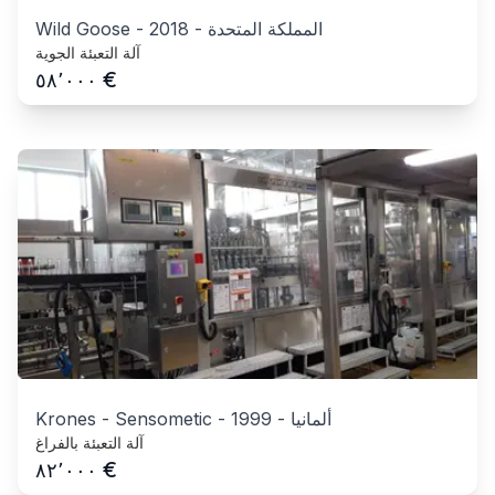
المملكة المتحدة
-
2018
-
Wild Goose
آلة التعبئة الجوية
€
٥٨٬٠٠٠
ألمانيا
-
1999
-
Krones - Sensometic
آلة التعبئة بالفراغ
€
٨٢٬٠٠٠