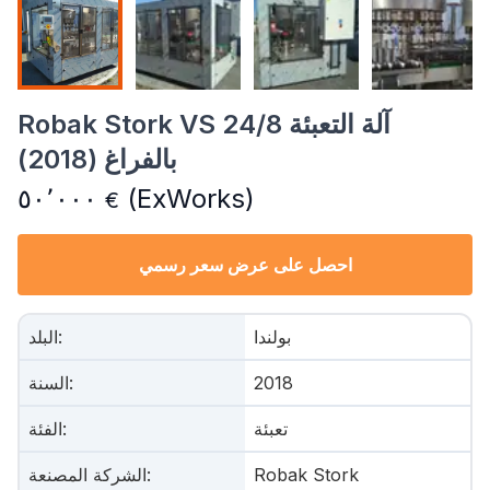
Robak Stork VS 24/8 آلة التعبئة
بالفراغ (2018)
٥٠٬٠٠٠
(ExWorks)
€
احصل على عرض سعر رسمي
بولندا
:
البلد
2018
:
السنة
تعبئة
:
الفئة
Robak Stork
:
الشركة المصنعة