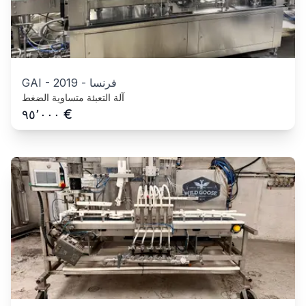
فرنسا
-
2019
-
GAI
آلة التعبئة متساوية الضغط
€
٩٥٬٠٠٠