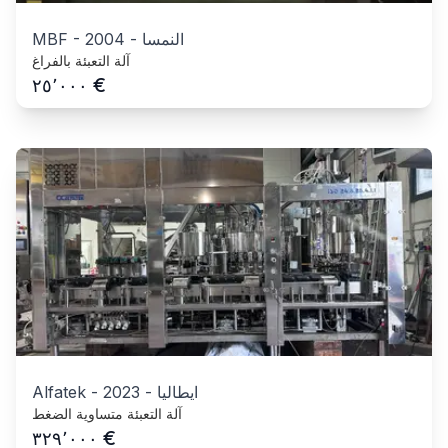
النمسا
-
2004
-
MBF
آلة التعبئة بالفراغ
€
٢٥٬٠٠٠
ايطاليا
-
2023
-
Alfatek
آلة التعبئة متساوية الضغط
€
٣٢٩٬٠٠٠