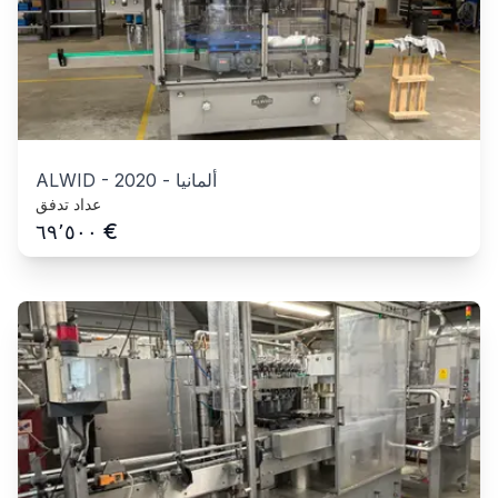
ألمانيا
-
2020
-
ALWID
عداد تدفق
€
٦٩٬٥٠٠