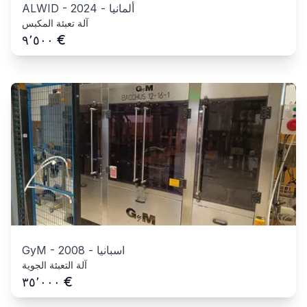
ألمانيا
-
2024
-
ALWID
آلة تعبئة المكبس
€
٩٬٥٠٠
اسبانيا
-
2008
-
GyM
آلة التعبئة الجوية
€
٣٥٬٠٠٠