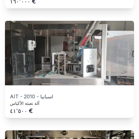
€
١٦٠٬٠٠٠
اسبانيا
-
2010
-
AIT
آلة تعبئة الأكياس
€
٤١٬٥٠٠