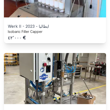
ايطاليا
-
2023
-
Werk II
Isobaric Filler Capper
€
٤٢٬٠٠٠