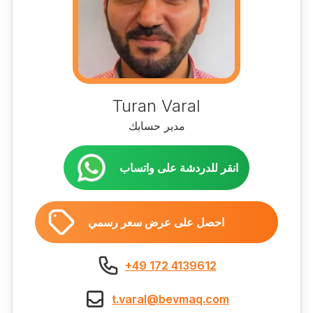
Turan Varal
مدير حسابك
انقر للدردشة على واتساب
احصل على عرض سعر رسمي
+49 172 4139612
t.varal@bevmaq.com