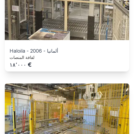
ألمانيا
-
2006
-
Haloila
لفافة المنصات
€
١٨٬٠٠٠