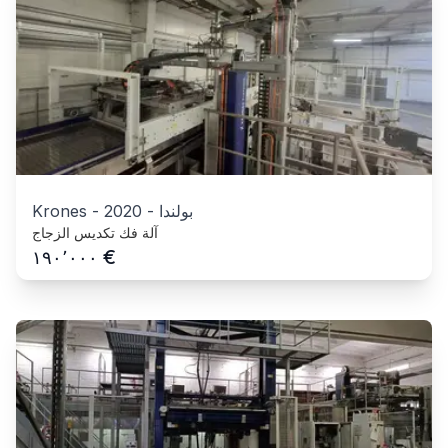
بولندا
-
2020
-
Krones
آلة فك تكديس الزجاج
€
١٩٠٬٠٠٠