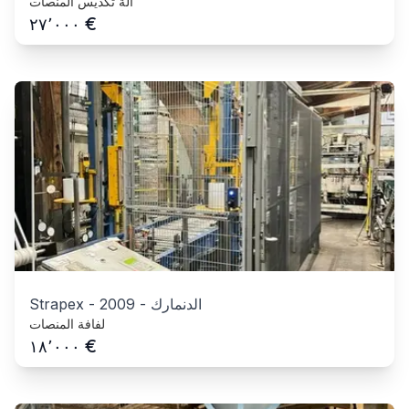
آلة تكديس المنصات
€
٢٧٬٠٠٠
الدنمارك
-
2009
-
Strapex
لفافة المنصات
€
١٨٬٠٠٠