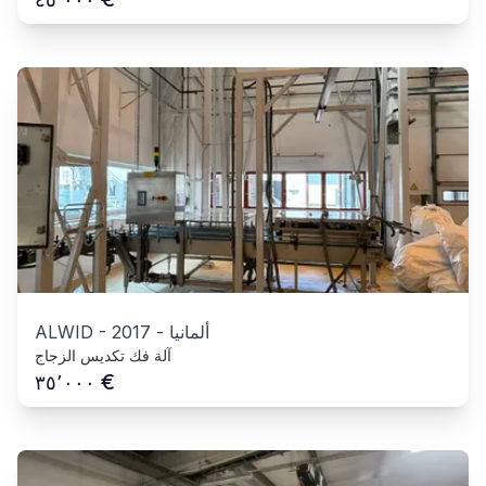
ألمانيا
-
2017
-
ALWID
آلة فك تكديس الزجاج
€
٣٥٬٠٠٠