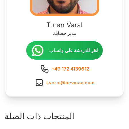
Turan Varal
مدير حسابك
انقر للدردشة على واتساب
+49 172 4139612
t.varal@bevmaq.com
المنتجات ذات الصلة