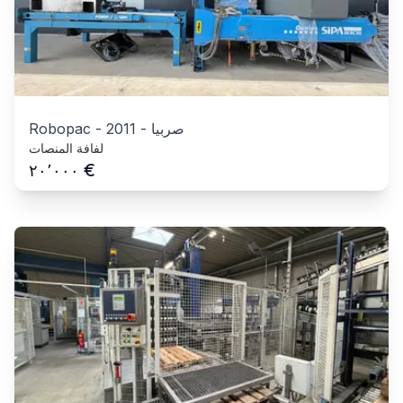
صربيا
-
2011
-
Robopac
لفافة المنصات
€
٢٠٬٠٠٠