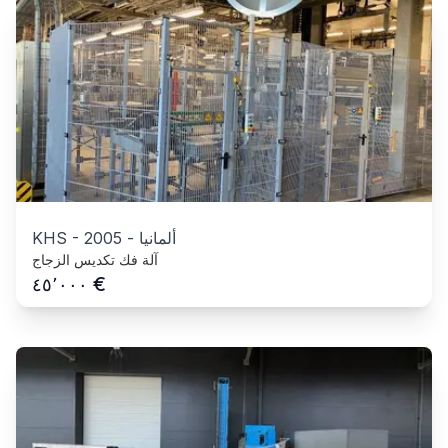
ألمانيا
-
2005
-
KHS
آلة فك تكديس الزجاج
€
٤٥٬٠٠٠