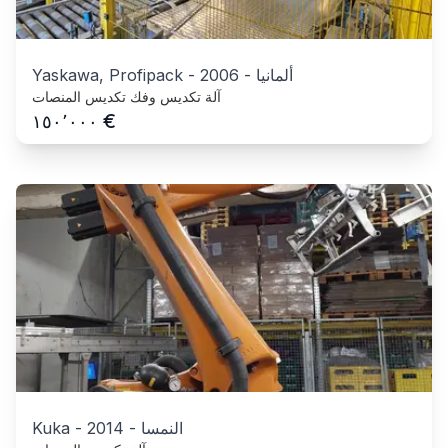
ألمانيا
-
2006
-
Yaskawa, Profipack
آلة تكديس وفك تكديس المنصات
€
١٥٠٬٠٠٠
النمسا
-
2014
-
Kuka