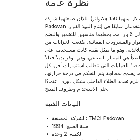
نظرة عامة
هذان الخزانان ذوا الضغط المتساوي (سعة كل منهما 150 هكتولتر) اللذان صنعتهما شركة TMCI
Padovan في عام 1994، ينتميان إلى صناعة النبيذ وكانا يستخدمان سابقًا في إنتاج النبيذ الفوار.
وقد صُمما بغطاء تبريد كامل ومقاومة للضغط تصل إلى 6 بار، مما يجعلهما مناسبين للتخمير والنضج
لفوار والمشروبات المماثلة. صُنعت الخزانات من
أغذية، وهو ما يمثل تقنية كانت مستخدمة على
أ هي المعيار الصناعي. وهي توفر بديلاً فعالاً
خاصةً للعمليات التي تتطلب استثمارات أقل. كل
 يسمح بمعالجة يتم التحكم في درجة حرارتها.
يلزم تجديد الطلاء الداخلي بشكل دوري اعتمادًا
على الاستخدام وظروف المنتج.
البيانات الفنية
الشركة المصنعة: TMCI Padovan
سنة الصنع: 1994
الكمية: 2 وحدة