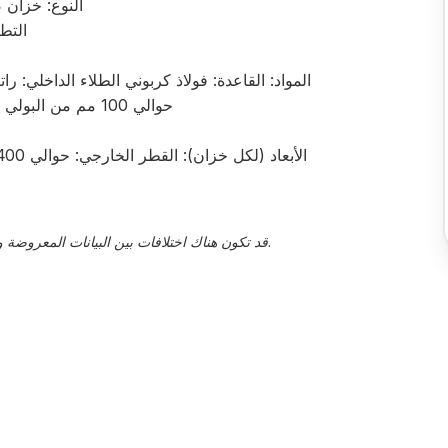
النوع: خزان
التط
المواد: القاعدة: فولاذ كربوني الطلاء الداخلي: ر
حوالي 100 مم من البولي يوريثان مع تكسية من الفولاذ المقاوم للصدأ
الأبعاد (لكل خزان): القطر الخارجي: حوالي 2,400 مم ارتفاع الأسطوانة: حوالي 4,000 مم
قد تكون هناك اختلافات بين البيانات المعروضة والقيم الفعلية، يجب تأكيد هذا من قبل ممثل المبيعات.