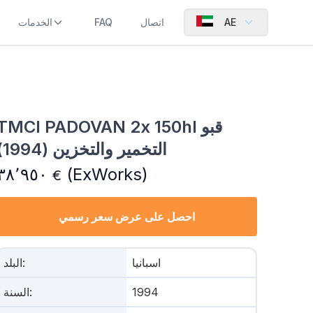
AE
اتصال
FAQ
الخدمات
TMCI PADOVAN 2x 150hl قبو
التخمير والتخزين (1994)
٣٨٬٩٥٠
(ExWorks)
€
احصل على عرض سعر رسمي
اسبانيا
:
البلد
1994
:
السنة