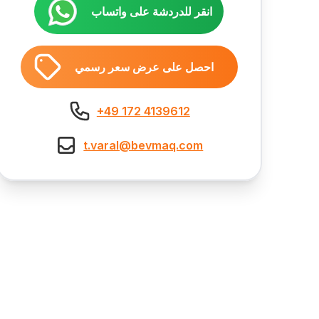
انقر للدردشة على واتساب
احصل على عرض سعر رسمي
+49 172 4139612
t.varal@bevmaq.com